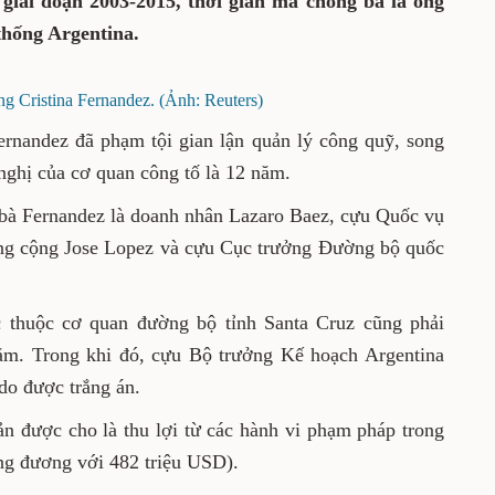
 giai đoạn 2003-2015, thời gian mà chồng bà là ông
thống Argentina.
g Cristina Fernandez. (Ảnh: Reuters)
ernandez đã phạm tội gian lận quản lý công quỹ, song
nghị của cơ quan công tố là 12 năm.
 bà Fernandez là doanh nhân Lazaro Baez, cựu Quốc vụ
ông cộng Jose Lopez và cựu Cục trưởng Đường bộ quốc
c thuộc cơ quan đường bộ tỉnh Santa Cruz cũng phải
ăm. Trong khi đó, cựu Bộ trưởng Kế hoạch Argentina
do được trắng án.
sản được cho là thu lợi từ các hành vi phạm pháp trong
ơng đương với 482 triệu USD).