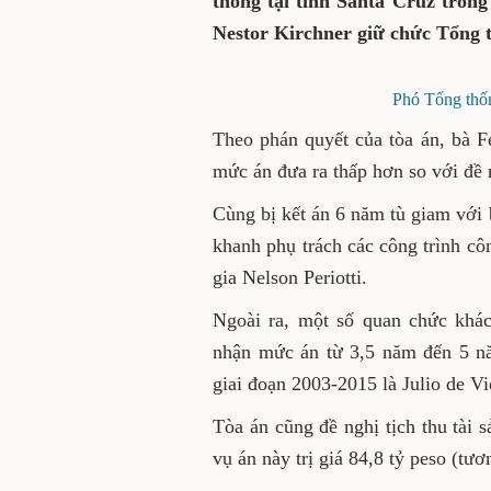
thông tại tỉnh Santa Cruz trong
Nestor Kirchner giữ chức Tổng 
Phó Tổng thốn
Theo phán quyết của tòa án, bà F
mức án đưa ra thấp hơn so với đề 
Cùng bị kết án 6 năm tù giam với
khanh phụ trách các công trình c
gia Nelson Periotti.
Ngoài ra, một số quan chức khá
nhận mức án từ 3,5 năm đến 5 n
giai đoạn 2003-2015 là Julio de Vi
Tòa án cũng đề nghị tịch thu tài 
vụ án này trị giá 84,8 tỷ peso (tư