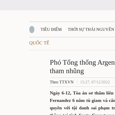
TIÊU ĐIỂM
THỜI SỰ THÁI NGUYÊN
QUỐC TẾ
QUỐC PHÒNG - AN NINH
BẠN ĐỌC
Đ
QUÊ HƯƠNG - ĐẤT NƯỚC
Zalo
QUỐC TẾ
Phó Tổng thống Argenti
tham nhũng
VĂN BẢN, CHÍNH SÁCH MỚI
VĂN NGH
Theo TTXVN
15:27, 07/12/2022
Ngày 6-12, Tòa án sơ thẩm liên
Fernandez 6 năm tù giam và cấm
quyền với tội danh sai phạm t