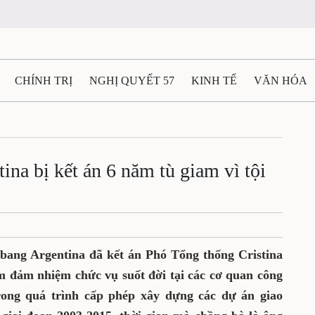
CHÍNH TRỊ
NGHỊ QUYẾT 57
KINH TẾ
VĂN HÓA
ẤT VÀ NGƯỜI THÁI NGUYÊN
GIAO THÔNG
Ô TÔ - X
TÀI NGUYÊN - MÔI TRƯỜNG
THỂ THAO
THÔNG TIN -
na bị kết án 6 năm tù giam vì tội
Ệ THÁI NGUYÊN
VIDEO
CÁC ĐỀ ÁN TRỌNG TÂM
M
 bang Argentina đã kết án Phó Tổng thống Cristina
 đảm nhiệm chức vụ suốt đời tại các cơ quan công
rong quá trình cấp phép xây dựng các dự án giao