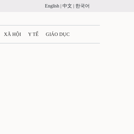
English |
中文 |
한국어
XÃ HỘI
Y TẾ
GIÁO DỤC
E MÁY
PHÁP LUẬT
 QUẢNG CÁO
ULTIMEDIA