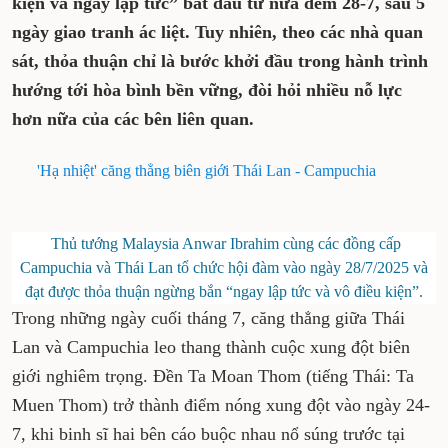
kiện và ngay lập tức” bắt đầu từ nửa đêm 28-7, sau 5
ngày giao tranh ác liệt. Tuy nhiên, theo các nhà quan
sát, thỏa thuận chỉ là bước khởi đầu trong hành trình
hướng tới hòa bình bền vững, đòi hỏi nhiều nỗ lực
hơn nữa của các bên liên quan.
'Hạ nhiệt' căng thẳng biên giới Thái Lan - Campuchia
Thủ tướng Malaysia Anwar Ibrahim cùng các đồng cấp
Campuchia và Thái Lan tổ chức hội đàm vào ngày 28/7/2025 và
đạt được thỏa thuận ngừng bắn “ngay lập tức và vô điều kiện”.
Trong những ngày cuối tháng 7, căng thẳng giữa Thái
Lan và Campuchia leo thang thành cuộc xung đột biên
giới nghiêm trọng. Đền Ta Moan Thom (tiếng Thái: Ta
Muen Thom) trở thành điểm nóng xung đột vào ngày 24-
7, khi binh sĩ hai bên cáo buộc nhau nổ súng trước tại