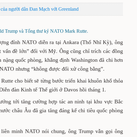
t của người dân Đan Mạch với Greenland
ld Trump và Tổng thư ký NATO Mark Rutte.
hượng đỉnh NATO diễn ra
tại Ankara (Thổ Nhĩ Kỳ)
, ông
 vấn đề lớn” đối với Mỹ. Ông cũng chỉ trích các đồng
h nặng quốc phòng, khẳng định Washington đã chi hơn
 NATO nhưng “không được đối xử công bằng”.
utte cho biết sẽ từng bước triển khai khuôn khổ thỏa
Diễn đàn Kinh tế Thế giới ở Davos hồi tháng 1.
ướng tới tăng cường hợp tác an ninh tại khu vực Bắc
 nước châu Âu đã gia tăng đáng kể chi tiêu quốc phòng
i liên minh NATO nói chung, ông Trump vẫn gọi ông