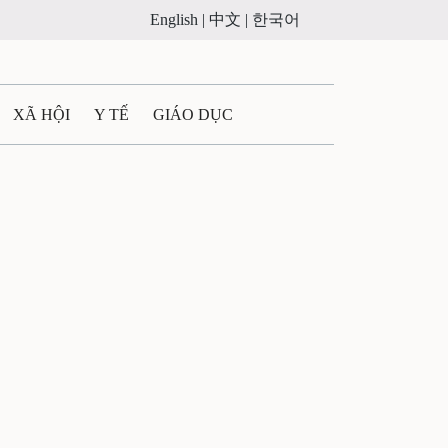
English |
中文 |
한국어
XÃ HỘI
Y TẾ
GIÁO DỤC
E MÁY
PHÁP LUẬT
 QUẢNG CÁO
ULTIMEDIA