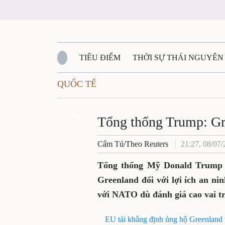
TIÊU ĐIỂM
THỜI SỰ THÁI NGUYÊN
QUỐC TẾ
QUỐC PHÒNG - AN NINH
BẠN ĐỌC
Đ
QUÊ HƯƠNG - ĐẤT NƯỚC
Zalo
QUỐC TẾ
Tổng thống Trump: Gre
Cẩm Tú/Theo Reuters
21:27, 08/07
VĂN BẢN, CHÍNH SÁCH MỚI
VĂN NGH
Tổng thống Mỹ Donald Trump n
Greenland đối với lợi ích an ni
với NATO dù đánh giá cao vai 
EU tái khẳng định ủng hộ Greenland 