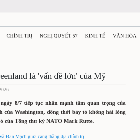
CHÍNH TRỊ
NGHỊ QUYẾT 57
KINH TẾ
VĂN HÓA
ẤT VÀ NGƯỜI THÁI NGUYÊN
GIAO THÔNG
Ô TÔ - X
TÀI NGUYÊN - MÔI TRƯỜNG
THỂ THAO
THÔNG TIN -
enland là 'vấn đề lớn' của Mỹ
/2026
Ệ THÁI NGUYÊN
VIDEO
CÁC ĐỀ ÁN TRỌNG TÂM
M
gày 8/7 tiếp tục nhấn mạnh tầm quan trọng của
nh của Washington, đồng thời bày tỏ không hài lòng
trò của Tổng thư ký NATO Mark Rutte.
và Đan Mạch giữa căng thẳng địa chính trị