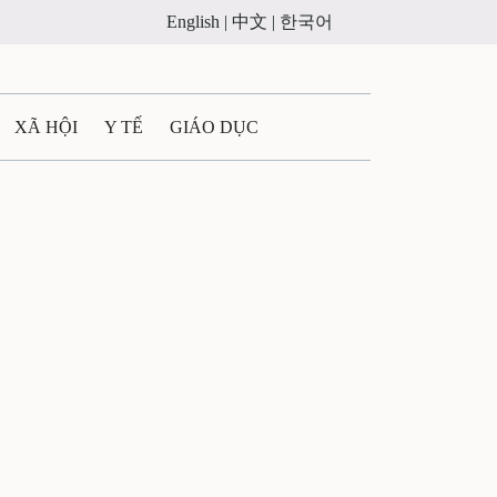
English |
中文 |
한국어
XÃ HỘI
Y TẾ
GIÁO DỤC
E MÁY
PHÁP LUẬT
 QUẢNG CÁO
ULTIMEDIA