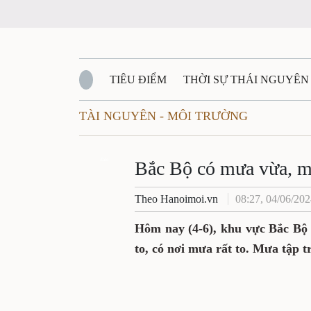
TIÊU ĐIỂM
THỜI SỰ THÁI NGUYÊN
TÀI NGUYÊN - MÔI TRƯỜNG
QUỐC PHÒNG - AN NINH
BẠN ĐỌC
Đ
QUÊ HƯƠNG - ĐẤT NƯỚC
Zalo
QUỐC TẾ
Bắc Bộ có mưa vừa, mư
Theo Hanoimoi.vn
08:27, 04/06/20
VĂN BẢN, CHÍNH SÁCH MỚI
VĂN NGH
Hôm nay (4-6), khu vực Bắc Bộ
to, có nơi mưa rất to. Mưa tập 