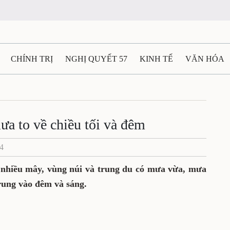
CHÍNH TRỊ
NGHỊ QUYẾT 57
KINH TẾ
VĂN HÓA
ẤT VÀ NGƯỜI THÁI NGUYÊN
GIAO THÔNG
Ô TÔ - X
TÀI NGUYÊN - MÔI TRƯỜNG
THỂ THAO
THÔNG TIN -
a to về chiều tối và đêm
24
Ệ THÁI NGUYÊN
VIDEO
CÁC ĐỀ ÁN TRỌNG TÂM
M
 nhiều mây, vùng núi và trung du có mưa vừa, mưa
trung vào đêm và sáng.