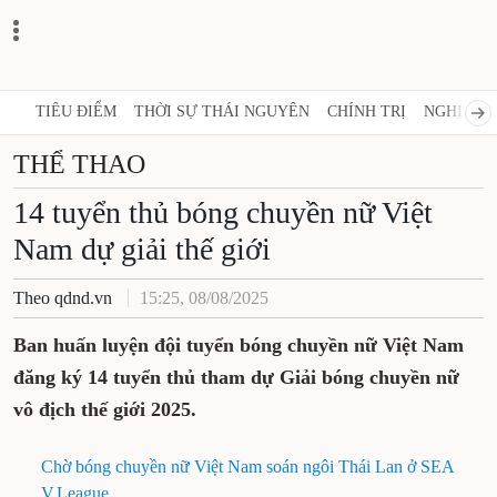
TIÊU ĐIỂM
THỜI SỰ THÁI NGUYÊN
CHÍNH TRỊ
NGHỊ 
THỂ THAO
14 tuyển thủ bóng chuyền nữ
Việt Nam dự giải thế giới
Theo qdnd.vn
15:25, 08/08/2025
Ban huấn luyện đội tuyển bóng chuyền nữ
Việt Nam đăng ký 14 tuyển thủ tham dự Giải
bóng chuyền nữ vô địch thế giới 2025.
Chờ bóng chuyền nữ Việt Nam soán ngôi Thái Lan
ở SEA V.League