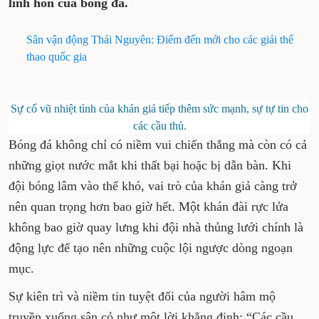
linh hồn của bóng đá.
Sân vận động Thái Nguyên: Điểm đến mới cho các giải thể
thao quốc gia
Sự cổ vũ nhiệt tình của khán giả tiếp thêm sức mạnh, sự tự tin cho
các cầu thủ.
Bóng đá không chỉ có niềm vui chiến thắng mà còn có cả
những giọt nước mắt khi thất bại hoặc bị dẫn bàn. Khi
đội bóng lâm vào thế khó, vai trò của khán giả càng trở
nên quan trọng hơn bao giờ hết. Một khán đài rực lửa
không bao giờ quay lưng khi đội nhà thủng lưới chính là
động lực để tạo nên những cuộc lội ngược dòng ngoạn
mục.
Sự kiên trì và niềm tin tuyệt đối của người hâm mộ
truyền xuống sân cỏ như một lời khẳng định: “Các cầu