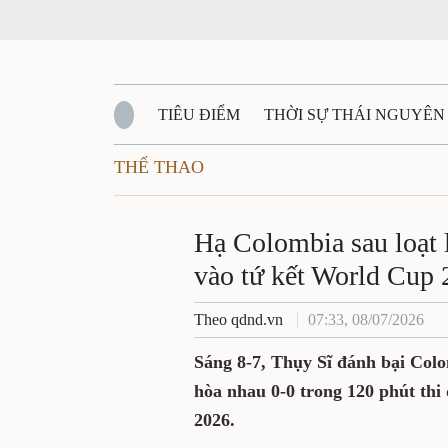
TIÊU ĐIỂM
THỜI SỰ THÁI NGUYÊN
THỂ THAO
QUỐC PHÒNG - AN NINH
BẠN ĐỌC
Đ
QUÊ HƯƠNG - ĐẤT NƯỚC
Zalo
QUỐC TẾ
Hạ Colombia sau loạt 
vào tứ kết World Cup
VĂN BẢN, CHÍNH SÁCH MỚI
VĂN NGH
Theo qdnd.vn
07:33, 08/07/2026
Sáng 8-7, Thụy Sĩ đánh bại Colom
hòa nhau 0-0 trong 120 phút thi
2026.