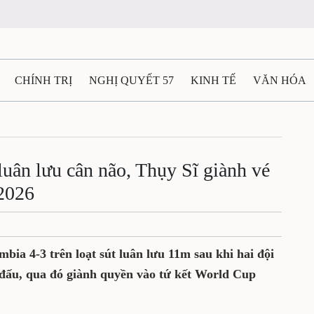
CHÍNH TRỊ
NGHỊ QUYẾT 57
KINH TẾ
VĂN HÓA
ẤT VÀ NGƯỜI THÁI NGUYÊN
GIAO THÔNG
Ô TÔ - X
TÀI NGUYÊN - MÔI TRƯỜNG
THỂ THAO
THÔNG TIN -
luân lưu cân não, Thụy Sĩ giành vé
 2026
Ệ THÁI NGUYÊN
VIDEO
CÁC ĐỀ ÁN TRỌNG TÂM
M
bia 4-3 trên loạt sút luân lưu 11m sau khi hai đội
 đấu, qua đó giành quyền vào tứ kết World Cup