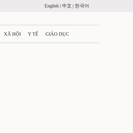
English |
中文 |
한국어
XÃ HỘI
Y TẾ
GIÁO DỤC
E MÁY
PHÁP LUẬT
 QUẢNG CÁO
ULTIMEDIA