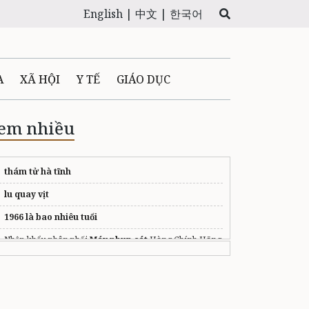
English |
中文 |
한국어
A
XÃ HỘI
Y TẾ
GIÁO DỤC
E MÁY
PHÁP LUẬT
em nhiều
 QUẢNG CÁO
thám tử hà tĩnh
lu quay vịt
LTIMEDIA
1966 là bao nhiêu tuổi
Nhập khẩu phân phối
Máy phun cát
Hàng Chính Hãng