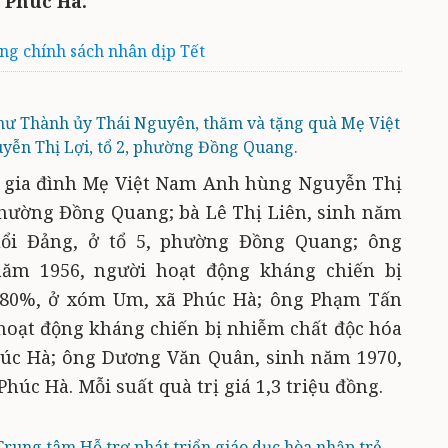
 Phúc Hà.
ng chính sách nhân dịp Tết
hư Thành ủy Thái Nguyên, thăm và tặng quà Mẹ Việt
ễn Thị Lợi, tổ 2, phường Đồng Quang.
à gia đình Mẹ Việt Nam Anh hùng Nguyễn Thị
 phường Đồng Quang; bà Lê Thị Liên, sinh năm
uổi Đảng, ở tổ 5, phường Đồng Quang; ông
ăm 1956, người hoạt động kháng chiến bị
-80%, ở xóm Um, xã Phúc Hà; ông Phạm Tấn
hoạt động kháng chiến bị nhiễm chất độc hóa
húc Hà; ông Dương Văn Quân, sinh năm 1970,
húc Hà. Mỗi suất quà trị giá 1,3 triệu đồng.
rung tâm Hỗ trợ phát triển giáo dục hòa nhập trẻ