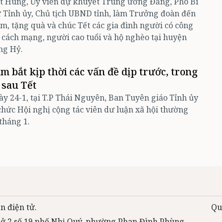
t Hùng, Ủy viên dự khuyết Trung ương Đảng, Phó Bí
 Tỉnh ủy, Chủ tịch UBND tỉnh, làm Trưởng đoàn đến
m, tặng quà và chúc Tết các gia đình người có công
 cách mạng, người cao tuổi và hộ nghèo tại huyện
ng Hỷ.
m bắt kịp thời các vấn đề dịp trước, trong
 sau Tết
y 24-1, tại T.P Thái Nguyên, Ban Tuyên giáo Tỉnh ủy
chức Hội nghị cộng tác viên dư luận xã hội thường
tháng 1.
n điện tử.
Qu
 sở 2 số 19 phố Nhị Quý, phường Phan Đình Phùng,