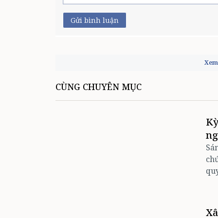
Gửi bình luận
Xem 
CÙNG CHUYÊN MỤC
Kỳ
ng
Sán
chứ
quy
Xâ