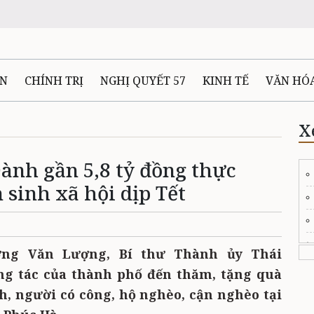
ÊN
CHÍNH TRỊ
NGHỊ QUYẾT 57
KINH TẾ
VĂN HÓ
ẤT VÀ NGƯỜI THÁI NGUYÊN
GIAO THÔNG
Ô TÔ - X
X
ành gần 5,8 tỷ đồng thực
TÀI NGUYÊN - MÔI TRƯỜNG
THỂ THAO
THÔNG TIN -
 sinh xã hội dịp Tết
Ệ THÁI NGUYÊN
VIDEO
CÁC ĐỀ ÁN TRỌNG TÂM
MU
ơng Văn Lượng, Bí thư Thành ủy Thái
g tác của thành phố đến thăm, tặng quà
ch, người có công, hộ nghèo, cận nghèo tại