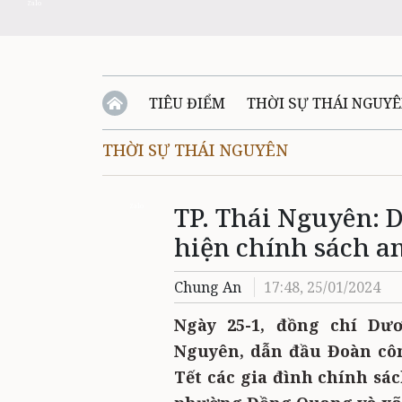
Zalo
TIÊU ĐIỂM
THỜI SỰ THÁI NGUY
THỜI SỰ THÁI NGUYÊN
QUỐC PHÒNG - AN NINH
BẠN ĐỌC
Đ
TP. Thái Nguyên: D
QUÊ HƯƠNG - ĐẤT NƯỚC
QUỐC TẾ
Zalo
hiện chính sách an
VĂN BẢN, CHÍNH SÁCH MỚI
VĂN NGH
Chung An
17:48, 25/01/2024
Ngày 25-1, đồng chí Dư
Nguyên, dẫn đầu Đoàn côn
Tết các gia đình chính sá