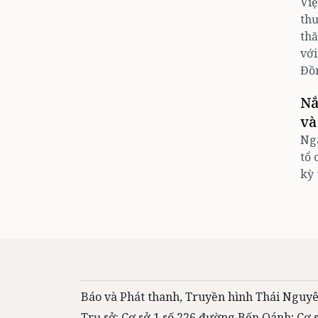
Việ
thư
thă
với
Đồ
Nắ
và
Ngà
tổ 
kỳ 
Báo và Phát thanh, Truyền hình Thái Nguyê
Trụ sở: Cơ sở 1 số 226 đường Bến Oánh; Cơ