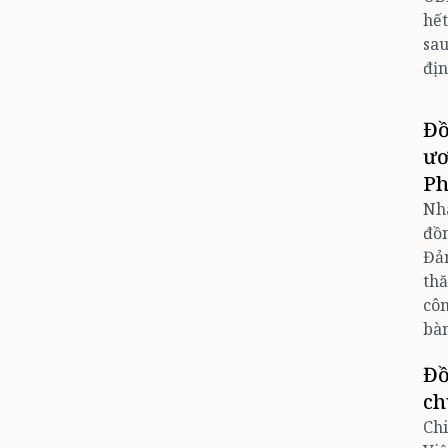
hết
sau
địn
Đồ
ươ
Ph
Nhâ
đồ
Đả
thă
côn
bà
Đồ
ch
Chi