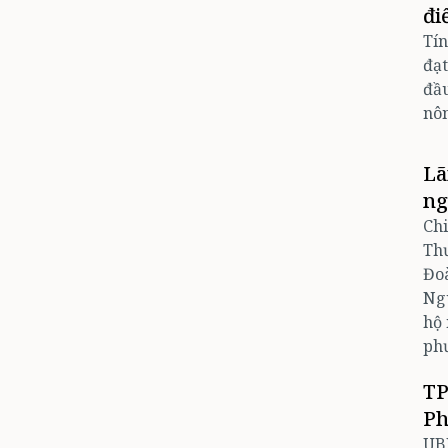
đi
Tín
đạt
đầu
nôn
Lã
ng
Chi
Th
Đoà
Ngu
hộ 
ph
TP
Ph
UB