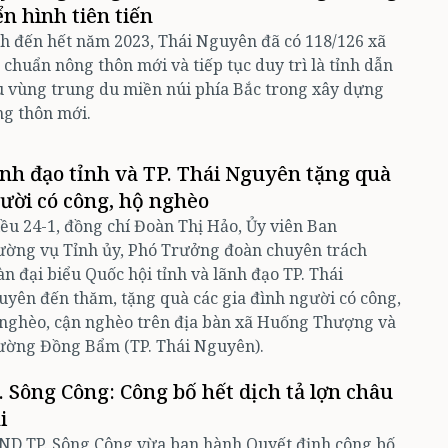
ển hình tiên tiến
h đến hết năm 2023, Thái Nguyên đã có 118/126 xã
 chuẩn nông thôn mới và tiếp tục duy trì là tỉnh dẫn
 vùng trung du miền núi phía Bắc trong xây dựng
g thôn mới.
nh đạo tỉnh và TP. Thái Nguyên tặng quà
ười có công, hộ nghèo
ều 24-1, đồng chí Đoàn Thị Hảo, Ủy viên Ban
ường vụ Tỉnh ủy, Phó Trưởng đoàn chuyên trách
n đại biểu Quốc hội tỉnh và lãnh đạo TP. Thái
yên đến thăm, tặng quà các gia đình người có công,
nghèo, cận nghèo trên địa bàn xã Huống Thượng và
ường Đồng Bẩm (TP. Thái Nguyên).
. Sông Công: Công bố hết dịch tả lợn châu
i
ND TP. Sông Công vừa ban hành Quyết định công bố