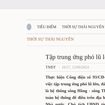
TIÊU ĐIỂM
THỜI SỰ THÁI NGUYÊN
THỜI SỰ THÁI NGUYÊN
QUỐC PHÒNG - AN NINH
BẠN ĐỌC
Đ
QUÊ HƯƠNG - ĐẤT NƯỚC
Zalo
QUỐC TẾ
Tập trung ứng phó lũ 
TNĐT
16:57, 12/09/2024
VĂN BẢN, CHÍNH SÁCH MỚI
VĂN NGH
Thực hiện Công điện số 93/CĐ
việc tập trung ứng phó lũ lớn, đ
là hệ thống sông Hồng - sông T
toàn hệ thống đê điều trên địa 
Nhà nước, Chủ tịch UBND tỉ