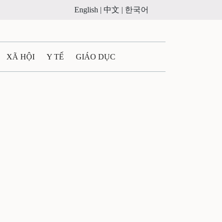
English |
中文 |
한국어
XÃ HỘI
Y TẾ
GIÁO DỤC
E MÁY
PHÁP LUẬT
 QUẢNG CÁO
ULTIMEDIA