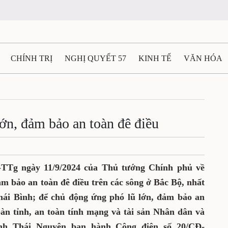
CHÍNH TRỊ
NGHỊ QUYẾT 57
KINH TẾ
VĂN HÓA
ẤT VÀ NGƯỜI THÁI NGUYÊN
GIAO THÔNG
Ô TÔ - X
TÀI NGUYÊN - MÔI TRƯỜNG
THỂ THAO
THÔNG TIN -
lớn, đảm bảo an toàn đê điều
Ệ THÁI NGUYÊN
VIDEO
CÁC ĐỀ ÁN TRỌNG TÂM
M
-TTg ngày 11/9/2024 của Thủ tướng Chính phủ về
ảm bảo an toàn đê điều trên các sông ở Bắc Bộ, nhất
hái Bình; để chủ động ứng phó lũ lớn, đảm bảo an
bàn tỉnh, an toàn tính mạng và tài sản Nhân dân và
nh Thái Nguyên ban hành Công điện số 20/CĐ-