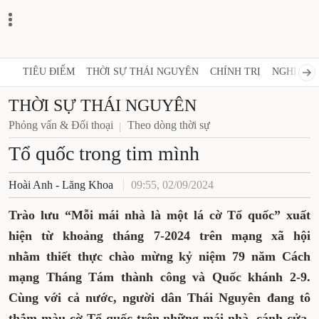
TIÊU ĐIỂM
THỜI SỰ THÁI NGUYÊN
CHÍNH TRỊ
NGHỊ QUY
THỜI SỰ THÁI NGUYÊN
Phỏng vấn & Đối thoại
Theo dòng thời sự
Tổ quốc trong tim mình
Hoài Anh - Lăng Khoa
09:55, 02/09/2024
Trào lưu “Mỗi mái nhà là một lá cờ Tổ quốc” xuất
hiện từ khoảng tháng 7-2024 trên mạng xã hội
nhằm thiết thực chào mừng kỷ niệm 79 năm Cách
mạng Tháng Tám thành công và Quốc khánh 2-9.
Cùng với cả nước, người dân Thái Nguyên đang tô
thắm màu cờ Tổ quốc trên những mái nhà, cánh cửa,