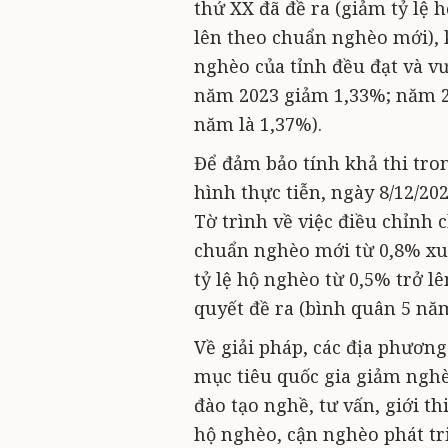
thứ XX đã đề ra (giảm tỷ lệ
lên theo chuẩn nghèo mới), k
nghèo của tỉnh đều đạt và v
năm 2023 giảm 1,33%; năm 2
năm là 1,37%).
Để đảm bảo tính khả thi tron
hình thực tiễn, ngày 8/12/20
Tờ trình về việc điều chỉnh 
chuẩn nghèo mới từ 0,8% xuố
tỷ lệ hộ nghèo từ 0,5% trở l
quyết đề ra (bình quân 5 năm
Về giải pháp, các địa phương
mục tiêu quốc gia giảm ngh
đào tạo nghề, tư vấn, giới th
hộ nghèo, cận nghèo phát tr