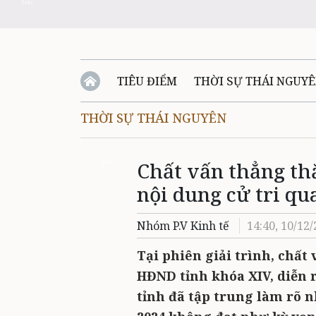
Zalo
TIÊU ĐIỂM
THỜI SỰ THÁI NGUY
THỜI SỰ THÁI NGUYÊN
QUỐC PHÒNG - AN NINH
BẠN ĐỌC
Đ
Chất vấn thẳng thắ
QUÊ HƯƠNG - ĐẤT NƯỚC
QUỐC TẾ
Zalo
nội dung cử tri q
VĂN BẢN, CHÍNH SÁCH MỚI
VĂN NGH
Nhóm P.V Kinh tế
14:40, 10/12
Tại phiên giải trình, chất 
HĐND tỉnh khóa XIV, diễn r
tỉnh đã tập trung làm rõ n