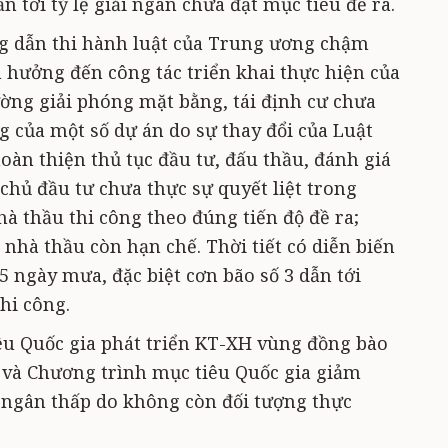
 tới tỷ lệ giải ngân chưa đạt mục tiêu đề ra.
ng dẫn thi hành luật của Trung ương chậm
 hưởng đến công tác triển khai thực hiện của
ường giải phóng mặt bằng, tái định cư chưa
g của một số dự án do sự thay đổi của Luật
oàn thiện thủ tục đầu tư, đấu thầu, đánh giá
chủ đầu tư chưa thực sự quyết liệt trong
hà thầu thi công theo đúng tiến độ đề ra;
 nhà thầu còn hạn chế. Thời tiết có diễn biến
 ngày mưa, đặc biệt cơn bão số 3 dẫn tới
hi công.
êu Quốc gia phát triển KT-XH vùng đồng bào
i và Chương trình mục tiêu Quốc gia giảm
i ngân thấp do không còn đối tượng thực