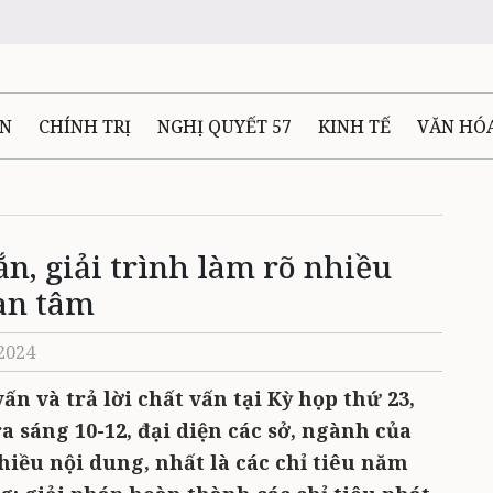
ÊN
CHÍNH TRỊ
NGHỊ QUYẾT 57
KINH TẾ
VĂN HÓ
ẤT VÀ NGƯỜI THÁI NGUYÊN
GIAO THÔNG
Ô TÔ - X
n, giải trình làm rõ nhiều
TÀI NGUYÊN - MÔI TRƯỜNG
THỂ THAO
THÔNG TIN -
uan tâm
Ệ THÁI NGUYÊN
VIDEO
CÁC ĐỀ ÁN TRỌNG TÂM
MU
/2024
vấn và trả lời chất vấn tại Kỳ họp thứ 23,
a sáng 10-12, đại diện các sở, ngành của
hiều nội dung, nhất là các chỉ tiêu năm