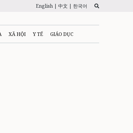
English |
中文 |
한국어
A
XÃ HỘI
Y TẾ
GIÁO DỤC
E MÁY
PHÁP LUẬT
 QUẢNG CÁO
LTIMEDIA