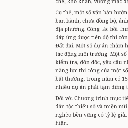
chế, khó khăn, vướng mắc dẫn
Cụ thể, một số văn bản hướ
ban hành, chưa đồng bộ, ảnh
địa phương. Công tác bồi th
đáp ứng được tiến độ thi côn
Đất đai. Một số dự án chậm h
tác động môi trường. Một số 
kiểm tra, đôn đốc, yêu cầu n
năng lực thi công của một số
bất thường, trong năm có 155
nhiều dự án phải tạm dừng t
Đối với Chương trình mục ti
dân tộc thiểu số và miền nú
nghèo bền vững có tỷ lệ giả
hiện.