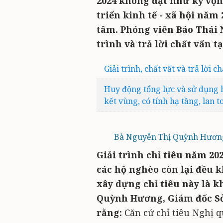
2024 không đạt như kỳ vọn
triển kinh tế - xã hội năm 
tâm. Phóng viên Báo Thái 
trình và trả lời chất vấn t
Giải trình, chất vất và trả lời 
Huy động tổng lực và sử dụng h
kết vùng, có tính hạ tầng, lan to
Bà Nguyễn Thị Quỳnh Hương,
Giải trình chỉ tiêu năm 20
các hộ nghèo còn lại đều k
xây dựng chỉ tiêu này là k
Quỳnh Hương, Giám đốc Sở
rằng:
Căn cứ chỉ tiêu Nghị 