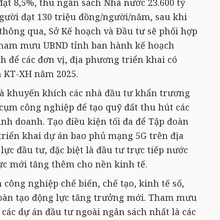
 đạt 8,5%, thu ngân sách Nhà nước 23.600 tỷ
ười đạt 130 triệu đồng/người/năm, sau khi
hông qua, Sở Kế hoạch và Đầu tư sẽ phối hợp
 tham mưu UBND tỉnh ban hành kế hoạch
h để các đơn vị, địa phương triển khai có
n KT-XH năm 2025.
và khuyến khích các nhà đầu tư khẩn trương
 cụm công nghiệp để tạo quỹ đất thu hút các
inh doanh. Tạo điều kiện tối đa để Tập đoàn
 triển khai dự án bao phủ mạng 5G trên địa
ực đầu tư, đặc biệt là đầu tư trực tiếp nước
lực mới tăng thêm cho nền kinh tế.
 công nghiệp chế biến, chế tạo, kinh tế số,
hoàn tạo động lực tăng trưởng mới. Tham mưu
 các dự án đầu tư ngoài ngân sách nhất là các