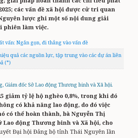
g; giải pháp hoàn thành các chỉ tiêu phát
2025; các vấn đề xã hội được cử tri quan
Nguyên lược ghi một số nội dung giải
ại phiên làm việc.
chất vấn: Ngắn gọn, đi thẳng vào vấn đề
iệu quả các nguồn lực, tập trung vào các dự án liên
ả (*)
 Giám đốc Sở Lao động Thương binh và Xã hội.
25 giảm tỷ lệ hộ nghèo 0,8%, trong khi đó
hông có khả năng lao động, do đó việc
hó có thể hoàn thành, bà Nguyễn Thị
 Lao động Thương binh và Xã hội, cho
quyết Đại hội Đảng bộ tỉnh Thái Nguyên lần