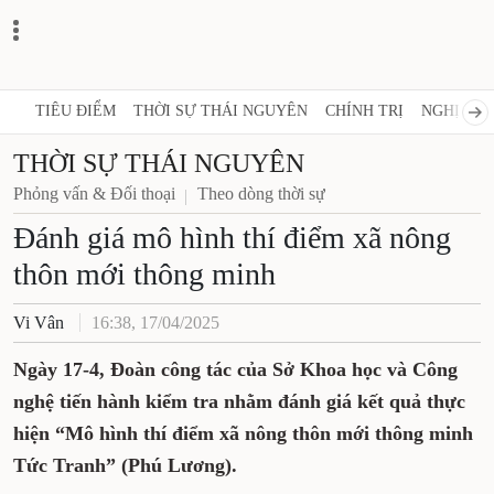
TIÊU ĐIỂM
THỜI SỰ THÁI NGUYÊN
CHÍNH TRỊ
NGHỊ QUY
THỜI SỰ THÁI NGUYÊN
Phỏng vấn & Đối thoại
Theo dòng thời sự
Đánh giá mô hình thí điểm xã nông
thôn mới thông minh
Vi Vân
16:38, 17/04/2025
Ngày 17-4, Đoàn công tác của Sở Khoa học và Công
nghệ tiến hành kiểm tra nhằm đánh giá kết quả thực
hiện “Mô hình thí điểm xã nông thôn mới thông minh
Tức Tranh” (Phú Lương).