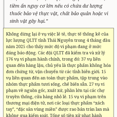
tiềm ẩn nguy cơ lớn nếu có chứa dư lượng
thuốc bảo vệ thực vật, chất bảo quản hoặc vi
sinh vật gây hại.”
Không dừng lại ở vụ việc lẻ tẻ, thực tế thống kê của
lực lượng QLTT tỉnh Thái Nguyên trong 4 tháng đầu
năm 2025 cho thấy mức độ vi phạm đang ở mức
đáng báo động. Các đội QLTT đã kiểm tra và xử lý
176 vụ vi phạm hành chính, trong đó: 37 vụ liên
quan đến hàng lậu, chủ yếu là thực phẩm không hóa
đơn chứng từ, vận chuyển từ các tỉnh biên giới. 15
vụ liên quan đến an toàn thực phẩm, tập trung vào
nhóm thực phẩm tươi sống, chế biến sẵn. 27 vụ vi
phạm về nguồn gốc, xuất xứ, phần lớn tại các chợ
truyền thống, cửa hàng nhỏ lẻ. 15 vụ vi phạm trên
thương mại điện tử, nơi các loại thực phẩm “xách
tay”, “đặc sản vùng miền” được rao bán tràn lan mà
không qua kiểm soát. Tổng số tiền xử phạt hành