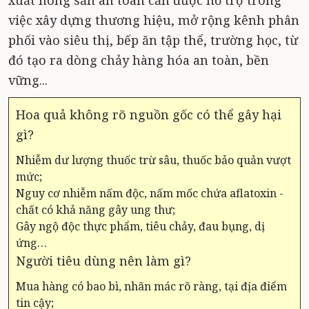
xuất nông sản an toàn cần được hỗ trợ trong
việc xây dựng thương hiệu, mở rộng kênh phân
phối vào siêu thị, bếp ăn tập thể, trường học, từ
đó tạo ra dòng chảy hàng hóa an toàn, bền
vững...
Hoa quả không rõ nguồn gốc có thể gây hại
gì?
Nhiễm dư lượng thuốc trừ sâu, thuốc bảo quản vượt
mức;
Nguy cơ nhiễm nấm độc, nấm mốc chứa aflatoxin -
chất có khả năng gây ung thư;
Gây ngộ độc thực phẩm, tiêu chảy, đau bụng, dị
ứng…
Người tiêu dùng nên làm gì?
Mua hàng có bao bì, nhãn mác rõ ràng, tại địa điểm
tin cậy;