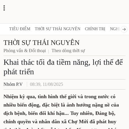
TIÊU ĐIỂM
THỜI SỰ THÁI NGUYÊN
CHÍNH TRỊ
NGHỊ QUY
THỜI SỰ THÁI NGUYÊN
Phỏng vấn & Đối thoại
Theo dòng thời sự
Khai thác tối đa tiềm năng, lợi thế để
phát triển
Nhóm P.V
08:39, 11/08/2025
Nhiệm kỳ qua, tình hình thế giới và trong nước có
nhiều biến động, đặc biệt là ảnh hưởng nặng nề của
dịch bệnh, biến đổi khí hậu... Tuy nhiên, Đảng bộ,
chính quyền và nhân dân xã Chợ Mới đã phát huy