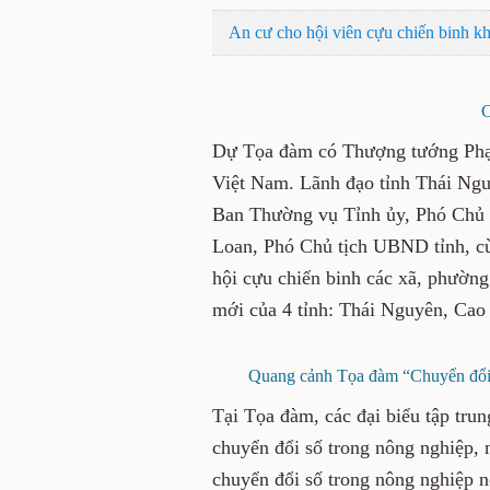
Hội Cựu chiến binh tỉnh: Phát đ
An cư cho hội viên cựu chiến b
Cá
Dự Tọa đàm có Thượng tướng
chiến binh Việt Nam. Lãnh đạ
Vũ Duy Hoàng, Ủy viên Ban T
Ủy ban MTTQ tỉnh; Nguyễn Th
biểu là lãnh đạo Hội Cựu chiế
và các điển hình tiên tiến t
Nguyên, Cao Bằng, Lạng Sơn 
Quang cảnh Tọa đàm “Chuyển đổi