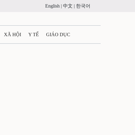
English |
中文 |
한국어
XÃ HỘI
Y TẾ
GIÁO DỤC
E MÁY
PHÁP LUẬT
 QUẢNG CÁO
ULTIMEDIA