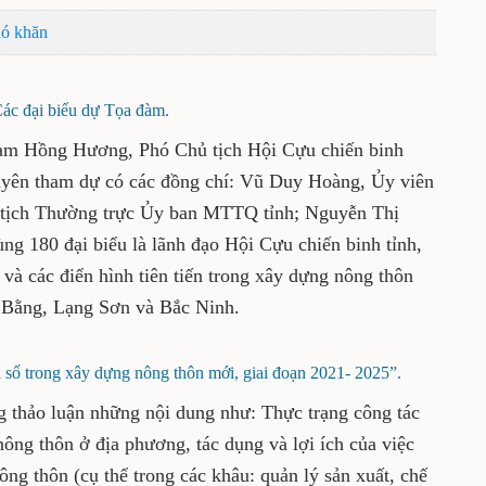
ộng thi đua chào mừng các ngày lễ lớn của đất nước
inh khó khăn
c đại biểu dự Tọa đàm.
 Phạm Hồng Hương, Phó Chủ tịch Hội Cựu
o tỉnh Thái Nguyên tham dự có các đồng chí:
hường vụ Tỉnh ủy, Phó Chủ tịch Thường trực
ị Loan, Phó Chủ tịch UBND tỉnh, cùng 180 đại
n binh tỉnh, hội cựu chiến binh các xã, phường
rong xây dựng nông thôn mới của 4 tỉnh: Thái
và Bắc Ninh.
 số trong xây dựng nông thôn mới, giai đoạn 2021-
2025”.