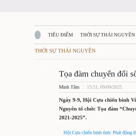
TIÊU ĐIỂM
THỜI SỰ THÁI NGUYÊ
THỜI SỰ THÁI NGUYÊN
QUỐC PHÒNG - AN NINH
BẠN ĐỌC
Tọa đàm chuyển đổ
QUÊ HƯƠNG - ĐẤT NƯỚC
QUỐC TẾ
Zalo
mới
VĂN BẢN, CHÍNH SÁCH MỚI
VĂN NGH
Minh Tâm
15:51, 09/09/2025
Ngày 9-9, Hội Cựu chiến bi
binh tỉnh Thái Nguyên tổ c
dựng nông thôn mới, giai đ