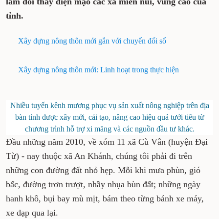
làm đổi thay diện mạo các xã miền núi, vùng cao của
tỉnh.
Xây dựng nông thôn mới gắn với chuyển đổi số
Xây dựng nông thôn mới: Linh hoạt trong thực hiện
Nhiều tuyến kênh mương phục vụ sản xuất nông nghiệp trên địa
bàn tỉnh được xây mới, cải tạo, nâng cao hiệu quả tưới tiêu từ
chương trình hỗ trợ xi măng và các nguồn đầu tư khác.
Đầu những năm 2010, về xóm 11 xã Cù Vân (huyện Đại
Từ) - nay thuộc xã An Khánh, chúng tôi phải đi trên
những con đường đất nhỏ hẹp. Mỗi khi mưa phùn, gió
bấc, đường trơn trượt, nhầy nhụa bùn đất; những ngày
hanh khô, bụi bay mù mịt, bám theo từng bánh xe máy,
xe đạp qua lại.