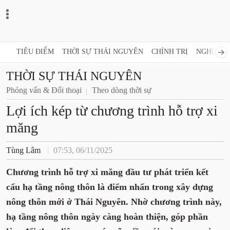
TIÊU ĐIỂM
THỜI SỰ THÁI NGUYÊN
CHÍNH TRỊ
NGHỊ QUY
THỜI SỰ THÁI NGUYÊN
Phỏng vấn & Đối thoại
Theo dòng thời sự
Lợi ích kép từ chương trình hỗ trợ xi
măng
Tùng Lâm
07:53, 06/11/2025
Chương trình hỗ trợ xi măng đầu tư phát triển kết
cấu hạ tầng nông thôn là điểm nhấn trong xây dựng
nông thôn mới ở Thái Nguyên. Nhờ chương trình này,
hạ tầng nông thôn ngày càng hoàn thiện, góp phần