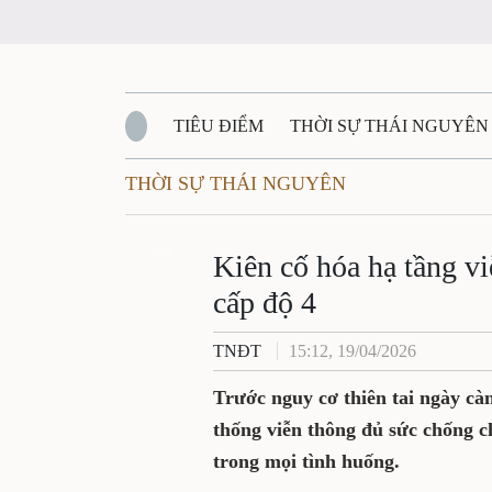
TIÊU ĐIỂM
THỜI SỰ THÁI NGUYÊN
THỜI SỰ THÁI NGUYÊN
QUỐC PHÒNG - AN NINH
BẠN ĐỌC
Đ
QUÊ HƯƠNG - ĐẤT NƯỚC
Zalo
QUỐC TẾ
Kiên cố hóa hạ tầng vi
cấp độ 4
VĂN BẢN, CHÍNH SÁCH MỚI
VĂN NGH
TNĐT
15:12, 19/04/2026
Trước nguy cơ thiên tai ngày cà
thống viễn thông đủ sức chống ch
trong mọi tình huống.