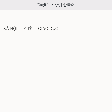
English |
中文 |
한국어
XÃ HỘI
Y TẾ
GIÁO DỤC
E MÁY
PHÁP LUẬT
 QUẢNG CÁO
ULTIMEDIA