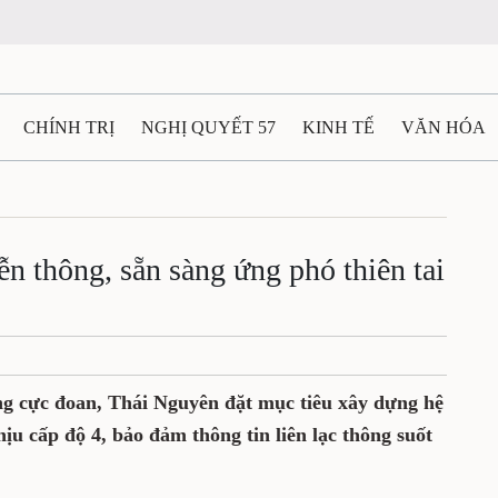
CHÍNH TRỊ
NGHỊ QUYẾT 57
KINH TẾ
VĂN HÓA
ẤT VÀ NGƯỜI THÁI NGUYÊN
GIAO THÔNG
Ô TÔ - X
TÀI NGUYÊN - MÔI TRƯỜNG
THỂ THAO
THÔNG TIN -
ễn thông, sẵn sàng ứng phó thiên tai
Ệ THÁI NGUYÊN
VIDEO
CÁC ĐỀ ÁN TRỌNG TÂM
M
ng cực đoan, Thái Nguyên đặt mục tiêu xây dựng hệ
ịu cấp độ 4, bảo đảm thông tin liên lạc thông suốt