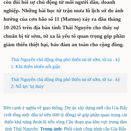
thiên tai không chỉ là nhiệm vụ của chính
quyền và lực lượng chức năng mà còn đòi
hỏi sự chủ động từ mỗi người dân, doanh
nghiệp. Những bài học từ trận mưa lũ lịch
sử do ảnh hưởng của cơn bão số 11 (Matmo)
xảy ra đầu tháng 10-2025 trên địa bàn tỉnh
Thái Nguyên cho thấy sự chuẩn bị từ sớm,
từ xa là yếu tố quan trọng góp phần giảm
thiểu thiệt hại, bảo đảm an toàn cho cộng
đồng.
Thái Nguyên chủ động ứng phó thiên tai từ sớm,
từ xa - kỳ 1: Khi thiên nhiên nổi giận
Thái Nguyên chủ động ứng phó thiên tai từ sớm,
từ xa - kỳ 2: Nỗ lực 'trị thủy'