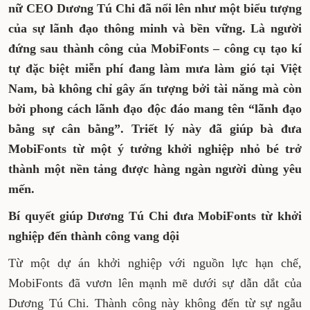
nữ CEO Dương Tú Chi đã nổi lên như một biểu tượng
của sự lãnh đạo thông minh và bền vững. Là người
đứng sau thành công của MobiFonts – công cụ tạo kí
tự đặc biệt miễn phí đang làm mưa làm gió tại Việt
Nam, bà không chỉ gây ấn tượng bởi tài năng mà còn
bởi phong cách lãnh đạo độc đáo mang tên “lãnh đạo
bằng sự cân bằng”. Triết lý này đã giúp bà đưa
MobiFonts từ một ý tưởng khởi nghiệp nhỏ bé trở
thành một nền tảng được hàng ngàn người dùng yêu
mến.
Bí quyết giúp Dương Tú Chi đưa MobiFonts từ khởi
nghiệp đến thành công vang dội
Từ một dự án khởi nghiệp với nguồn lực hạn chế,
MobiFonts đã vươn lên mạnh mẽ dưới sự dẫn dắt của
Dương Tú Chi. Thành công này không đến từ sự ngẫu