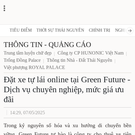
TIÊU ĐIỂM
THỜI SỰ THÁI NGUYÊN
CHÍNH TRỊ
NGHỊ QUY
THÔNG TIN - QUẢNG CÁO
Trung tâm luyện chữ đẹp
Công ty CP HUNONIC Việt Nam
Trống Đồng Palace
Thông tin Nhà - Đất Thái Nguyên
Việt phượng ROYAL PALACE
Đặt xe tự lái online tại Green Future -
Dịch vụ chuyên nghiệp, mức giá ưu
đãi
14:29, 07/05/2025
Trong kỷ nguyên số hóa và xu hướng di chuyển bền
vững, Green Future tự hào là công ty cho thuê xe tiên