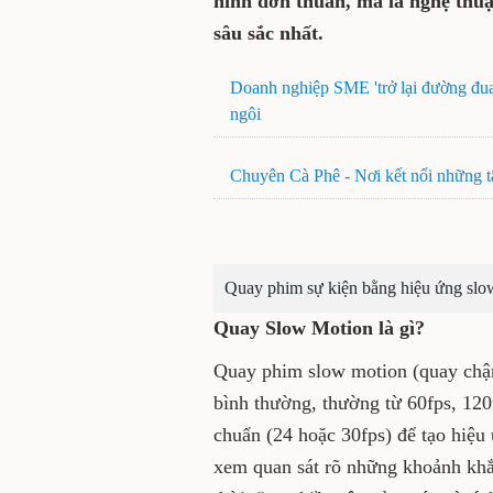
hình đơn thuần, mà là nghệ thu
sâu sắc nhất.
Doanh nghiệp SME 'trở lại đường đua'
ngôi
Chuyên Cà Phê - Nơi kết nối những t
Quay phim sự kiện bằng hiệu ứng slo
Quay Slow Motion là gì?
Quay phim slow motion (quay chậm
bình thường, thường từ 60fps, 120f
chuẩn (24 hoặc 30fps) để tạo hiệ
xem quan sát rõ những khoảnh kh