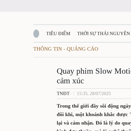
TIÊU ĐIỂM
THỜI SỰ THÁI NGUYÊN
THÔNG TIN - QUẢNG CÁO
QUỐC PHÒNG - AN NINH
BẠN ĐỌC
Đ
QUÊ HƯƠNG - ĐẤT NƯỚC
Zalo
QUỐC TẾ
Quay phim Slow Moti
cảm xúc
VĂN BẢN, CHÍNH SÁCH MỚI
VĂN NGH
TNĐT
15:35, 28/07/2025
Trong thế giới đầy sôi động ngà
đôi khi, một khoảnh khắc được 
lại và cảm nhận. Đó là lý do qu