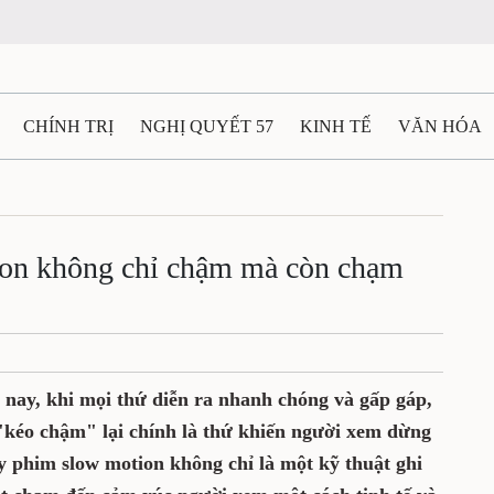
CHÍNH TRỊ
NGHỊ QUYẾT 57
KINH TẾ
VĂN HÓA
ẤT VÀ NGƯỜI THÁI NGUYÊN
GIAO THÔNG
Ô TÔ - X
TÀI NGUYÊN - MÔI TRƯỜNG
THỂ THAO
THÔNG TIN -
on không chỉ chậm mà còn chạm
Ệ THÁI NGUYÊN
VIDEO
CÁC ĐỀ ÁN TRỌNG TÂM
M
y nay, khi mọi thứ diễn ra nhanh chóng và gấp gáp,
"kéo chậm" lại chính là thứ khiến người xem dừng
ay phim slow motion không chỉ là một kỹ thuật ghi