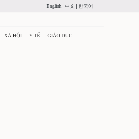
English |
中文 |
한국어
XÃ HỘI
Y TẾ
GIÁO DỤC
E MÁY
PHÁP LUẬT
 QUẢNG CÁO
ULTIMEDIA