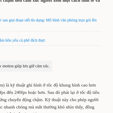
ật chạm đến cảm xúc người xem một cách tinh tế và
 sau giai đoạn siết tín dụng: Mô hình văn phòng trọn gói lên
âm hồn yêu cà phê đích thực
w motion giúp lưu giữ cảm xúc.
) là kỹ thuật ghi hình ở tốc độ khung hình cao hơn
ps đến 240fps hoặc hơn. Sau đó phát lại ở tốc độ tiêu
u ứng chuyển động chậm. Kỹ thuật này cho phép người
ắc nhanh chóng mà mắt thường khó nhìn thấy, đồng