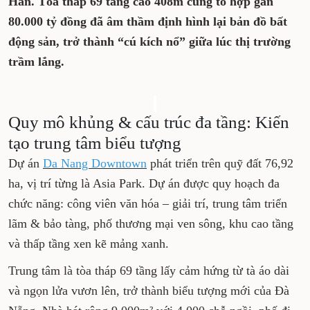
Ngày 19/8/2025, Đà Nẵng chứng kiến lễ khởi
công dự án Da Nang Downtown tại khu đất
vàng ven sông Hàn. Tòa tháp 69 tầng cao
408m cùng tổ hợp gần 80.000 tỷ đồng đã âm
thầm định hình lại bản đồ bất động sản, trở
thành “cú kích nổ” giữa lúc thị trường trầm
lắng.
Quy mô khủng & cấu trúc đa
tầng: Kiến tạo trung tâm biểu
tượng
Dự án
Da Nang Downtown
phát triển trên quỹ
đất 76,92 ha, vị trí từng là Asia Park. Dự án được
quy hoạch đa chức năng: công viên văn hóa –