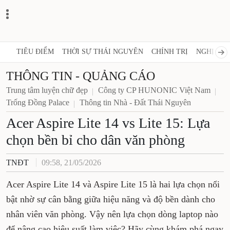
TIÊU ĐIỂM
THỜI SỰ THÁI NGUYÊN
CHÍNH TRỊ
NGHỊ QUY
THÔNG TIN - QUẢNG CÁO
Trung tâm luyện chữ đẹp
Công ty CP HUNONIC Việt Nam
Trống Đồng Palace
Thông tin Nhà - Đất Thái Nguyên
Acer Aspire Lite 14 vs Lite 15: Lựa
chọn bền bỉ cho dân văn phòng
TNĐT
09:58, 21/05/2026
Acer Aspire Lite 14 và Aspire Lite 15 là hai lựa chọn nổi
bật nhờ sự cân bằng giữa hiệu năng và độ bền dành cho
nhân viên văn phòng. Vậy nên lựa chọn dòng laptop nào
để nâng cao hiệu suất làm việc? Hãy cùng khám phá ngay