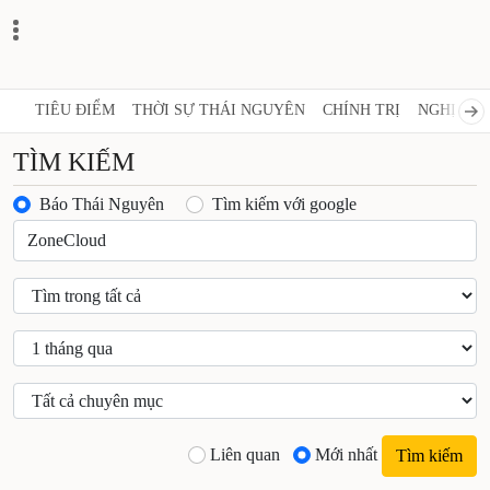
TIÊU ĐIỂM
THỜI SỰ THÁI NGUYÊN
CHÍNH TRỊ
NGHỊ QUY
TÌM KIẾM
Báo Thái Nguyên
Tìm kiếm với google
Liên quan
Mới nhất
Tìm kiếm