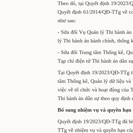
án dân sự trực thuộc Bộ T
Theo đó, tại Quyết định 19/
Điều 3 Quyết định 61/2014/Q
hành án dân sự, cụ thể như 
- Sửa đổi Vụ Quản lý Thi hàn
thành Vụ Quản lý Thi hành á
án (gọi tắt là Vụ Nghiệp vụ 3)
- Sửa đổi Trung tâm Thống k
thông tin thành Tạp chí điện
Tại Quyết định 19/2023/QĐ-TT
thể Trung tâm Thống kê, Qu
tin; thực hiện các công việc 
Thi hành án dân sự trực thu
định của pháp luật.