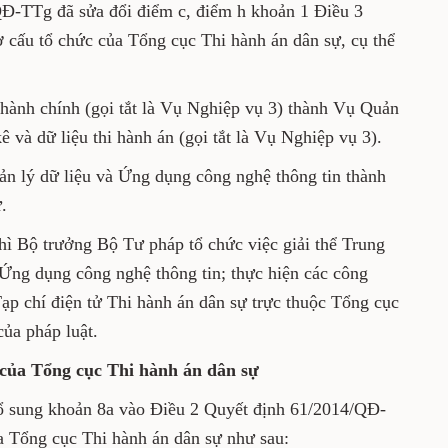
ư pháp.
2023/QĐ-TTg đã sửa đổi điểm c, điểm h khoản 1
Đ-TTg về cơ cấu tổ chức của Tổng cục Thi
sau:
h án hành chính (gọi tắt là Vụ Nghiệp vụ 3)
n hành chính, thống kê và dữ liệu thi hành
.
ê, Quản lý dữ liệu và Ứng dụng công nghệ
 tử Thi hành án dân sự.
g thì Bộ trưởng Bộ Tư pháp tổ chức việc giải
ản lý dữ liệu và Ứng dụng công nghệ thông
về tổ chức và hoạt động của Tạp chí điện tử
ộc Tổng cục Thi hành án dân sự theo quy