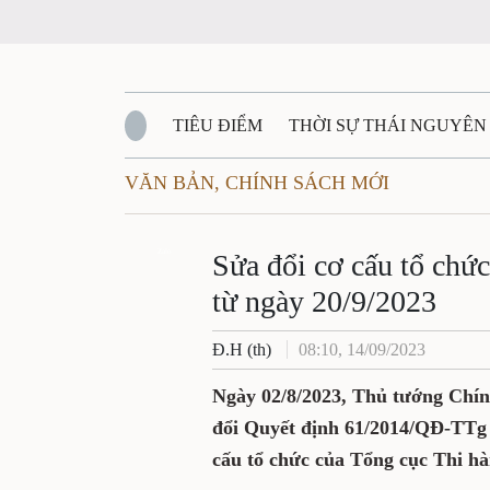
TIÊU ĐIỂM
THỜI SỰ THÁI NGUYÊ
VĂN BẢN, CHÍNH SÁCH MỚI
QUỐC PHÒNG - AN NINH
BẠN ĐỌC
Đ
Sửa đổi cơ cấu tổ 
QUÊ HƯƠNG - ĐẤT NƯỚC
QUỐC TẾ
Zalo
án dân sự từ ngày 
VĂN BẢN, CHÍNH SÁCH MỚI
VĂN NGH
Đ.H (th)
08:10, 14/09/2023
Ngày 02/8/2023, Thủ tướng
19/2023/QĐ-TTg sửa đổi Qu
năng, nhiệm vụ, quyền hạn