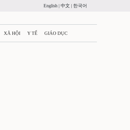
English |
中文 |
한국어
XÃ HỘI
Y TẾ
GIÁO DỤC
E MÁY
PHÁP LUẬT
 QUẢNG CÁO
LTIMEDIA