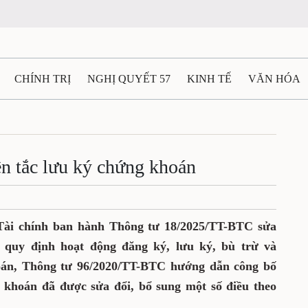
CHÍNH TRỊ
NGHỊ QUYẾT 57
KINH TẾ
VĂN HÓA
ẤT VÀ NGƯỜI THÁI NGUYÊN
GIAO THÔNG
Ô TÔ - X
TÀI NGUYÊN - MÔI TRƯỜNG
THỂ THAO
THÔNG TIN -
n tắc lưu ký chứng khoán
Ệ THÁI NGUYÊN
VIDEO
CÁC ĐỀ ÁN TRỌNG TÂM
M
Tài chính ban hành Thông tư 18/2025/TT-BTC sửa
 quy định hoạt động đăng ký, lưu ký, bù trừ và
oán, Thông tư 96/2020/TT-BTC hướng dẫn công bố
g khoán đã được sửa đổi, bổ sung một số điều theo