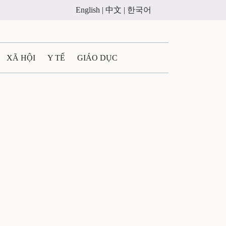
English |
中文 |
한국어
XÃ HỘI
Y TẾ
GIÁO DỤC
E MÁY
PHÁP LUẬT
 QUẢNG CÁO
ULTIMEDIA