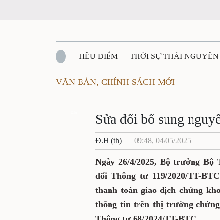
TIÊU ĐIỂM
THỜI SỰ THÁI NGUYÊN
VĂN BẢN, CHÍNH SÁCH MỚI
QUỐC PHÒNG - AN NINH
BẠN ĐỌC
Đ
QUÊ HƯƠNG - ĐẤT NƯỚC
Zalo
QUỐC TẾ
Sửa đổi bổ sung nguyê
Đ.H (th)
09:48, 04/05/2025
VĂN BẢN, CHÍNH SÁCH MỚI
VĂN NGH
Ngày 26/4/2025, Bộ trưởng Bộ 
đổi Thông tư 119/2020/TT-BTC
thanh toán giao dịch chứng kh
thông tin trên thị trường chứn
Thông tư 68/2024/TT-BTC .