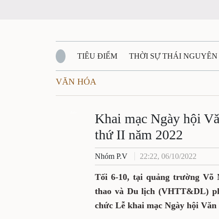
TIÊU ĐIỂM
THỜI SỰ THÁI NGUYÊN
VĂN HÓA
QUỐC PHÒNG - AN NINH
BẠN ĐỌC
Đ
Khai mạc Ngày hội Vă
QUÊ HƯƠNG - ĐẤT NƯỚC
QUỐC TẾ
Zalo
thứ II năm 2022
VĂN BẢN, CHÍNH SÁCH MỚI
VĂN NGHỆ
Nhóm P.V
22:22, 06/10/2022
Tối 6-10, tại quảng trường Võ
thao và Du lịch (VHTT&DL) ph
chức Lễ khai mạc Ngày hội Văn