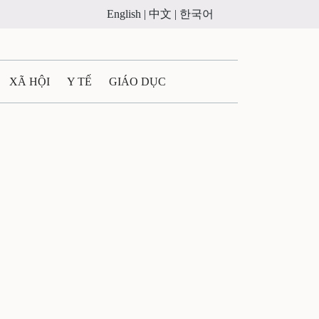
English |
中文 |
한국어
XÃ HỘI
Y TẾ
GIÁO DỤC
E MÁY
PHÁP LUẬT
- QUẢNG CÁO
ULTIMEDIA