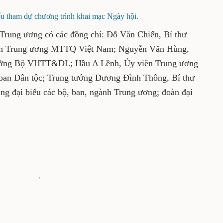
ểu tham dự chương trình khai mạc Ngày hội.
u Trung ương có các đồng chí: Đỗ Văn Chiến, Bí thư
ban Trung ương MTTQ Việt Nam; Nguyễn Văn Hùng,
rưởng Bộ VHTT&DL; Hầu A Lềnh, Ủy viên Trung
ệm Ủy ban Dân tộc; Trung tướng Dương Đình
Quân khu 1; cùng đại biểu các bộ, ban, ngành Trung
m dự Ngày hội.