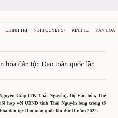
CHÍNH TRỊ
NGHỊ QUYẾT 57
KINH TẾ
VĂN HÓA
ẤT VÀ NGƯỜI THÁI NGUYÊN
GIAO THÔNG
Ô TÔ - X
n hóa dân tộc Dao toàn quốc lần
TÀI NGUYÊN - MÔI TRƯỜNG
THỂ THAO
THÔNG TIN 
 THÁI NGUYÊN
VIDEO
CÁC ĐỀ ÁN TRỌNG TÂM
M
 Nguyên Giáp (TP. Thái Nguyên), Bộ Văn hóa, Thể
ối hợp với UBND tỉnh Thái Nguyên long trọng tổ
 hóa dân tộc Dao toàn quốc lần thứ II năm 2022.