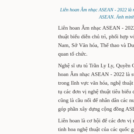
Liên hoan Âm nhạc ASEAN - 2022 
gia trong khối ASEAN. Ản
Liên hoan Âm nhạc ASEAN - 2
Cục Nghệ thuật biểu diễn chủ
Nghệ sĩ sân khấu Việt Nam, 
Nam và các cơ quan, đơn vị c
Nghệ sĩ ưu tú Trần Ly Ly, Q
biết, Liên hoan Âm nhạc ASE
mối quan hệ hợp tác trong l
các nước trong khu vực; là n
từ các quốc gia trong khối A
dân các nước trong khu vực 
xây dựng cộng đồng ASEAN n
Liên hoan là cơ hội để các đơ