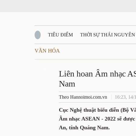
TIÊU ĐIỂM
THỜI SỰ THÁI NGUYÊ
VĂN HÓA
QUỐC PHÒNG - AN NINH
BẠN ĐỌC
Đ
Liên hoan Âm nhạc
QUÊ HƯƠNG - ĐẤT NƯỚC
QUỐC TẾ
Zalo
Quảng Nam
VĂN BẢN, CHÍNH SÁCH MỚI
VĂN NGH
Theo Hannoimoi.com.vn
16:23
Cục Nghệ thuật biểu diễn (
tin, Liên hoan Âm nhạc AS
24-12, tại thành phố Hội A