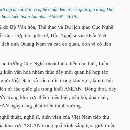
là nơi hội tụ các đơn vị nghệ thuật đến từ các quốc
h minh họa: Liên hoan Âm nhạc ASEAN - 2019.
022 do Bộ Văn hóa, Thể thao và Du lịch giao
 trì, phối hợp với Cục Hợp tác quốc tế, Hội
Sở Văn hóa, Thể thao và Du lịch tỉnh Quảng
ó liên quan tổ chức.
uyền Cục trưởng Cục Nghệ thuật biểu diễn cho
AN - 2022 là sự kiện văn hóa nhằm thúc đẩy
ĩnh vực văn hóa, nghệ thuật giữa Việt Nam và
ơi hội tụ các đơn vị nghệ thuật tiêu biểu đến
SEAN. Đồng thời, đây cũng là cầu nối để nhân
thêm hiểu biết, gắn bó, đoàn kết, góp phần
gày càng phát triển thịnh vượng.
n vị nghệ thuật, nghệ sĩ, diễn viên của Việt