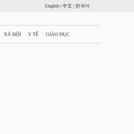
English |
中文 |
한국어
XÃ HỘI
Y TẾ
GIÁO DỤC
E MÁY
PHÁP LUẬT
 QUẢNG CÁO
LTIMEDIA