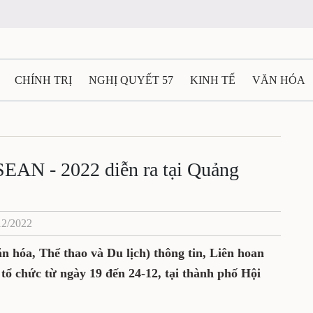
N
CHÍNH TRỊ
NGHỊ QUYẾT 57
KINH TẾ
VĂN HÓA
ẤT VÀ NGƯỜI THÁI NGUYÊN
GIAO THÔNG
Ô TÔ - X
 ASEAN - 2022 diễn ra tại
TÀI NGUYÊN - MÔI TRƯỜNG
THỂ THAO
THÔNG TIN -
Ệ THÁI NGUYÊN
VIDEO
CÁC ĐỀ ÁN TRỌNG TÂM
MU
, 14/12/2022
Bộ Văn hóa, Thể thao và Du lịch) thông
EAN - 2022 sẽ được tổ chức từ ngày 19 đến
n, tỉnh Quảng Nam.