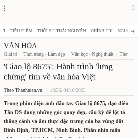
Zalo
TIÊU ĐIỂM
THỜI SỰ THÁI NGUYÊN
CHÍNH TRỊ
NGHỊ QUY
VĂN HÓA
Giải trí
Thời trang - Làm đẹp
Văn học - Nghệ thuật
Thơ
'Giao lộ 8675': Hành trình 'lưng
chừng' tìm về văn hóa Việt
Theo Thanhnien.vn
16:36, 04/10/2023
Trong phim điện ảnh đầu tay Giao lộ 8675, đạo diễn
Tân DS dùng những góc quay đẹp, cầu kỳ để lột tả
thắng cảnh và ẩm thực đặc trưng của ba vùng đất
Bình Định, TP.HCM, Ninh Bình. Phần nhìn mãn