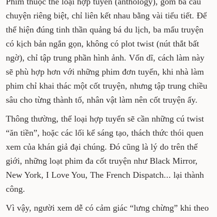
Phim thuộc thể loại hợp tuyển (anthology), gồm ba câu
chuyện riêng biệt, chỉ liên kết nhau bằng vài tiểu tiết. Để
thể hiện đúng tinh thần quảng bá du lịch, ba mẩu truyện
có kịch bản ngắn gọn, không có plot twist (nút thắt bất
ngờ), chỉ tập trung phần hình ảnh. Vốn dĩ, cách làm này
sẽ phù hợp hơn với những phim đơn tuyến, khi nhà làm
phim chỉ khai thác một cốt truyện, nhưng tập trung chiều
sâu cho từng thành tố, nhân vật làm nên cốt truyện ấy.
Thông thường, thể loại hợp tuyển sẽ cần những cú twist
“ăn tiền”, hoặc các lối kể sáng tạo, thách thức thói quen
xem của khán giả đại chúng. Đó cũng là lý do trên thế
giới, những loạt phim đa cốt truyện như Black Mirror,
New York, I Love You, The French Dispatch... lại thành
công.
Vì vậy, người xem dễ có cảm giác “lưng chừng” khi theo