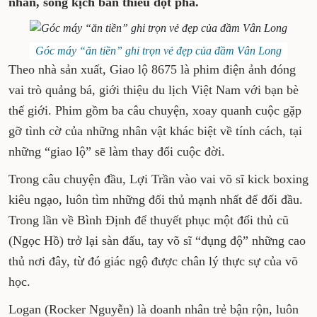
nhãn, song kịch bản thiếu đột phá.
Góc máy “ăn tiền” ghi trọn vẻ đẹp của đầm Vân Long
Theo nhà sản xuất, Giao lộ 8675 là phim điện ảnh đóng
vai trò quảng bá, giới thiệu du lịch Việt Nam với bạn bè
thế giới. Phim gồm ba câu chuyện, xoay quanh cuộc gặp
gỡ tình cờ của những nhân vật khác biệt về tính cách, tại
những “giao lộ” sẽ làm thay đổi cuộc đời.
Trong câu chuyện đầu, Lợi Trần vào vai võ sĩ kick boxing
kiêu ngạo, luôn tìm những đối thủ mạnh nhất để đối đầu.
Trong lần về Bình Định để thuyết phục một đối thủ cũ
(Ngọc Hồ) trở lại sàn đấu, tay võ sĩ “đụng độ” những cao
thủ nơi đây, từ đó giác ngộ được chân lý thực sự của võ
học.
Logan (Rocker Nguyễn) là doanh nhân trẻ bận rộn, luôn