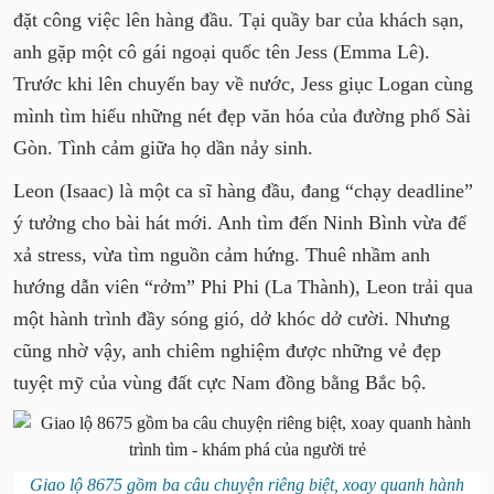
đặt công việc lên hàng đầu. Tại quầy bar của khách sạn,
anh gặp một cô gái ngoại quốc tên Jess (Emma Lê).
Trước khi lên chuyến bay về nước, Jess giục Logan cùng
mình tìm hiểu những nét đẹp văn hóa của đường phố Sài
Gòn. Tình cảm giữa họ dần nảy sinh.
Leon (Isaac) là một ca sĩ hàng đầu, đang “chạy deadline”
ý tưởng cho bài hát mới. Anh tìm đến Ninh Bình vừa để
xả stress, vừa tìm nguồn cảm hứng. Thuê nhầm anh
hướng dẫn viên “rởm” Phi Phi (La Thành), Leon trải qua
một hành trình đầy sóng gió, dở khóc dở cười. Nhưng
cũng nhờ vậy, anh chiêm nghiệm được những vẻ đẹp
tuyệt mỹ của vùng đất cực Nam đồng bằng Bắc bộ.
Giao lộ 8675 gồm ba câu chuyện riêng biệt, xoay quanh hành