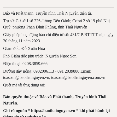
Báo và Phát thanh, Truyền hình Thái Nguyên điện tử.
Trụ sở: Cơ sở 1 số 226 đường Bến Oánh; Cơ sở 2 số 19 phố Nhị
Quý, phường Phan Đình Phùng, tỉnh Thái Nguyên
Giấy phép hoạt động báo chí điện tử số: 431/GP-BTTTT cấp ngày
20 tháng 11 năm 2023.
Giám đốc: Đỗ Xuân Hòa
Phó Giám đốc phụ trách: Nguyễn Ngọc Sơn
Điện thoại: 0208.3859.666
Đường dây nóng: 0902006113 - 091 2039880 Email:
toasoan@baothainguyen.vn; toasoan@baothainguyen.com.vn
Quét mã tải ứng dụng tại:
Bản quyền thuộc về Báo và Phát thanh, Truyền hình Thái
Nguyên.
Ghi rõ nguồn “ https://baothainguyen.vn ” khi phát hành lại
thông tin từ website này