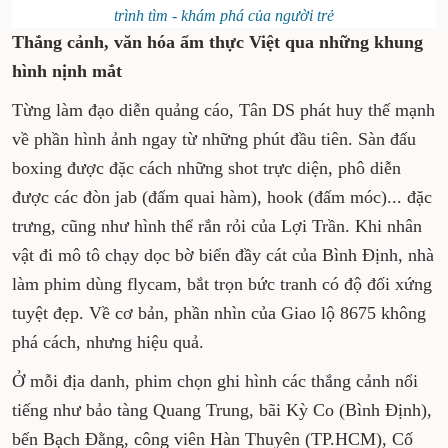
trình tìm - khám phá của người trẻ
Thắng cảnh, văn hóa ẩm thực Việt qua những khung
hình nịnh mắt
Từng làm đạo diễn quảng cáo, Tân DS phát huy thế mạnh
về phần hình ảnh ngay từ những phút đầu tiên. Sàn đấu
boxing được đặc cách những shot trực diện, phô diễn
được các đòn jab (đấm quai hàm), hook (đấm móc)... đặc
trưng, cũng như hình thể rắn rỏi của Lợi Trần. Khi nhân
vật đi mô tô chạy dọc bờ biển đầy cát của Bình Định, nhà
làm phim dùng flycam, bắt trọn bức tranh có độ đối xứng
tuyệt đẹp. Về cơ bản, phần nhìn của Giao lộ 8675 không
phá cách, nhưng hiệu quả.
Ở mỗi địa danh, phim chọn ghi hình các thắng cảnh nổi
tiếng như bảo tàng Quang Trung, bãi Kỳ Co (Bình Định),
bến Bạch Đằng, công viên Hàn Thuyên (TP.HCM), Cố