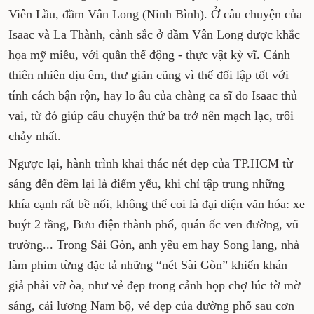
Viên Lầu, đầm Vân Long (Ninh Bình). Ở câu chuyện của
Isaac và La Thành, cảnh sắc ở đầm Vân Long được khắc
họa mỹ miều, với quần thể động - thực vật kỳ vĩ. Cảnh
thiên nhiên dịu êm, thư giãn cũng vì thế đối lập tốt với
tính cách bận rộn, hay lo âu của chàng ca sĩ do Isaac thủ
vai, từ đó giúp câu chuyện thứ ba trở nên mạch lạc, trôi
chảy nhất.
Ngược lại, hành trình khai thác nét đẹp của TP.HCM từ
sáng đến đêm lại là điểm yếu, khi chỉ tập trung những
khía cạnh rất bề nổi, không thể coi là đại diện văn hóa: xe
buýt 2 tầng, Bưu điện thành phố, quán ốc ven đường, vũ
trường... Trong Sài Gòn, anh yêu em hay Song lang, nhà
làm phim từng đặc tả những “nét Sài Gòn” khiến khán
giả phải vỡ òa, như vẻ đẹp trong cảnh họp chợ lúc tờ mờ
sáng, cải lương Nam bộ, vẻ đẹp của đường phố sau cơn