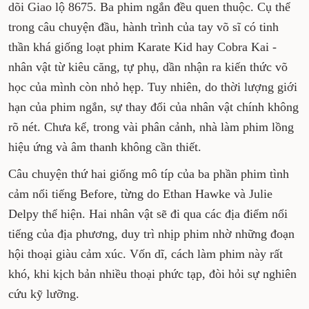
dõi Giao lộ 8675. Ba phim ngắn đều quen thuộc. Cụ thể
trong câu chuyện đầu, hành trình của tay võ sĩ có tinh
thần khá giống loạt phim Karate Kid hay Cobra Kai -
nhân vật từ kiêu căng, tự phụ, dần nhận ra kiến thức võ
học của mình còn nhỏ hẹp. Tuy nhiên, do thời lượng giới
hạn của phim ngắn, sự thay đổi của nhân vật chính không
rõ nét. Chưa kể, trong vài phân cảnh, nhà làm phim lồng
hiệu ứng và âm thanh không cần thiết.
Câu chuyện thứ hai giống mô típ của ba phần phim tình
cảm nổi tiếng Before, từng do Ethan Hawke và Julie
Delpy thể hiện. Hai nhân vật sẽ đi qua các địa điểm nổi
tiếng của địa phương, duy trì nhịp phim nhờ những đoạn
hội thoại giàu cảm xúc. Vốn dĩ, cách làm phim này rất
khó, khi kịch bản nhiều thoại phức tạp, đòi hỏi sự nghiên
cứu kỹ lưỡng.