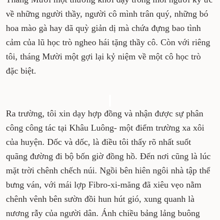
về những người thầy, người cô mình trân quý, những bó
hoa mào gà hay dã quỳ giản dị mà chứa đựng bao tình
cảm của lũ học trò ngheo hái tặng thầy cô. Còn với riêng
tôi, tháng Mười một gợi lại kỷ niệm về một cô học trò
đặc biệt.
Ra trường, tôi xin dạy hợp đồng và nhận được sự phân
công công tác tại Khâu Luông- một điểm trường xa xôi
của huyện. Dốc và dốc, là điều tôi thấy rõ nhất suốt
quãng đường đi bộ bốn giờ đồng hồ. Đến nơi cũng là lúc
mặt trời chênh chếch núi. Ngồi bên hiên ngôi nhà tập thể
bưng ván, với mái lợp Fibro-xi-măng đã xiêu vẹo nằm
chênh vênh bên sườn đồi hun hút gió, xung quanh là
nương rẫy của người dân. Ánh chiều bảng lảng buông