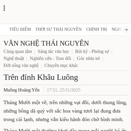
TIÊU ĐIỂM
THỜI SỰ THÁI NGUYÊN
CHÍNH TRỊ
NGHỊ QUY
VĂN NGHỆ THÁI NGUYÊN
Cùng quan tâm
Sáng tác văn học
Bút ký - Phóng sự
Nghệ thuật
Nghiên cứu - Trao đổi
Góc nhìn trẻ
Đời sống văn nghệ
Chuyên mục khác
Trên đỉnh Khâu Luông
Muồng Hoàng Yến
17:51, 25/11/2025
Tháng Mười một về, trên những vạt đồi, dưới thung lũng,
những bông dã quỳ với sắc hoa vàng tươi lại đung đưa
trong cái lạnh, nhưng vẫn kiêu hãnh đón chờ bình minh.
Tháng Mười một thường khơi dậy trong mỗi người ký ức