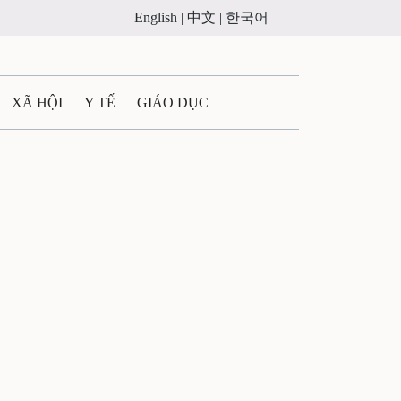
English |
中文 |
한국어
XÃ HỘI
Y TẾ
GIÁO DỤC
E MÁY
PHÁP LUẬT
 QUẢNG CÁO
ULTIMEDIA