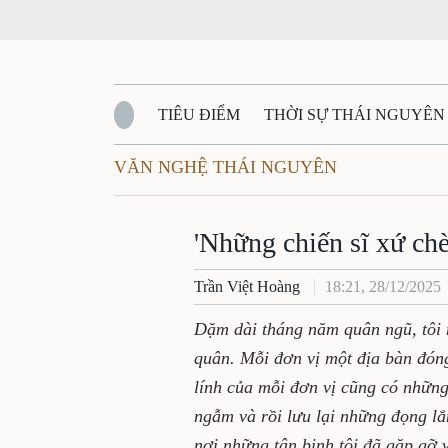
TIÊU ĐIỂM
THỜI SỰ THÁI NGUYÊN
VĂN NGHỆ THÁI NGUYÊN
QUỐC PHÒNG - AN NINH
BẠN ĐỌC
Đ
QUÊ HƯƠNG - ĐẤT NƯỚC
Zalo
QUỐC TẾ
'Những chiến sĩ xứ ch
Trần Việt Hoàng
18:21, 28/12/2025
VĂN BẢN, CHÍNH SÁCH MỚI
VĂN NGH
Dặm dài tháng năm quân ngũ, tôi 
quân. Mỗi đơn vị một địa bàn đóng
lính của mỗi đơn vị cũng có những 
ngẫm và rồi lưu lại những đọng lắ
nơi những tân binh tôi đã gặp gỡ 