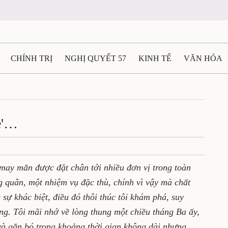
CHÍNH TRỊ
NGHỊ QUYẾT 57
KINH TẾ
VĂN HÓA
ẤT VÀ NGƯỜI THÁI NGUYÊN
GIAO THÔNG
Ô TÔ - X
TÀI NGUYÊN - MÔI TRƯỜNG
THỂ THAO
THÔNG TIN -
è'…
Ệ THÁI NGUYÊN
VIDEO
CÁC ĐỀ ÁN TRỌNG TÂM
M
may mắn được đặt chân tới nhiều đơn vị trong toàn
 quân, một nhiệm vụ đặc thù, chính vì vậy mà chất
sự khác biệt, điều đó thôi thúc tôi khám phá, suy
ng. Tôi mãi nhớ về lòng thung một chiều tháng Ba ấy,
và gắn bó trong khoảng thời gian không dài nhưng