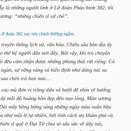
 Ấy là những người lính ở Lữ đoàn Pháo binh 382, tôi
thương: “những chiến sĩ xứ chè”.
Lữ đoàn 382 say sưa chỉnh đường ngắm.
truyền thống lịch sử, văn hóa. Chiều sâu bản địa ấy
o thế hệ người dân nơi đây. Bởi vậy, khi trò chuyện
tôi đều cảm nhận được những phong thái rất riêng. Có
 ngàn, sự vững vàng và kiên định như dáng núi xa
i sau chén trà ban mai…
 cao mà đơn vị trồng dứa và bưởi để nhìn về hướng
 ấy mỗi độ hoàng hôn đẹp đến nao lòng. Màn sương
 Dải mây hồng bừng sáng những ngày mùa xuân bầu
ra như một lẽ tự nhiên, bởi tính cách ưa khám phá và
hiến sĩ quê ở Đại Từ chia sẻ sâu sắc về dãy núi,