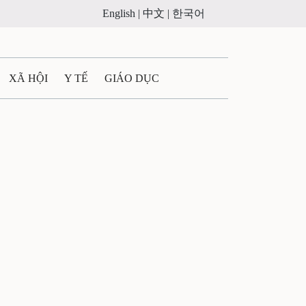
English |
中文 |
한국어
XÃ HỘI
Y TẾ
GIÁO DỤC
E MÁY
PHÁP LUẬT
 QUẢNG CÁO
ULTIMEDIA