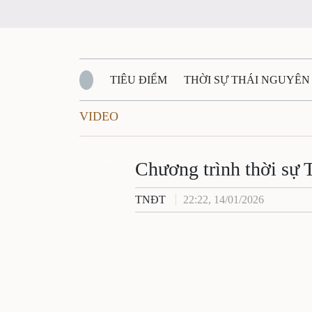
TIÊU ĐIỂM
THỜI SỰ THÁI NGUYÊN
VIDEO
QUỐC PHÒNG - AN NINH
BẠN ĐỌC
Đ
QUÊ HƯƠNG - ĐẤT NƯỚC
Zalo
QUỐC TẾ
Chương trình thời sự 
TNĐT
22:22, 14/01/2026
VĂN BẢN, CHÍNH SÁCH MỚI
VĂN NGH