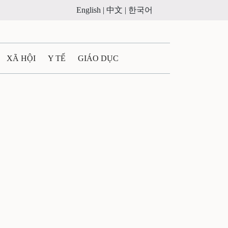
English |
中文 |
한국어
XÃ HỘI
Y TẾ
GIÁO DỤC
E MÁY
PHÁP LUẬT
 QUẢNG CÁO
ULTIMEDIA