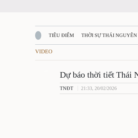
TIÊU ĐIỂM
THỜI SỰ THÁI NGUYÊN
VIDEO
QUỐC PHÒNG - AN NINH
BẠN ĐỌC
Đ
QUÊ HƯƠNG - ĐẤT NƯỚC
Zalo
QUỐC TẾ
Dự báo thời tiết Thái
TNĐT
21:33, 20/02/2026
VĂN BẢN, CHÍNH SÁCH MỚI
VĂN NGH