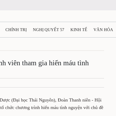
CHÍNH TRỊ
NGHỊ QUYẾT 57
KINH TẾ
VĂN HÓA
ẤT VÀ NGƯỜI THÁI NGUYÊN
GIAO THÔNG
Ô TÔ - X
TÀI NGUYÊN - MÔI TRƯỜNG
THỂ THAO
THÔNG TIN -
nh viên tham gia hiến máu tình
Ệ THÁI NGUYÊN
VIDEO
CÁC ĐỀ ÁN TRỌNG TÂM
M
 Dược (Đại học Thái Nguyên), Đoàn Thanh niên - Hội
tổ chức chương trình hiến máu tình nguyện với chủ đề