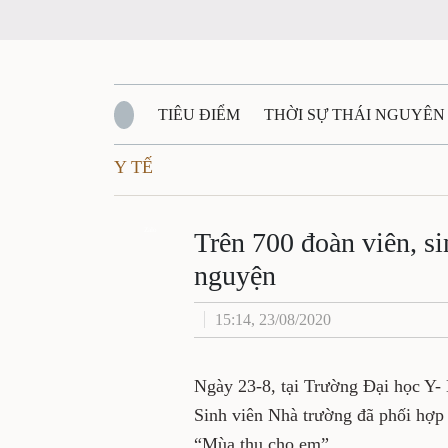
TIÊU ĐIỂM
THỜI SỰ THÁI NGUYÊN
Y TẾ
QUỐC PHÒNG - AN NINH
BẠN ĐỌC
Đ
QUÊ HƯƠNG - ĐẤT NƯỚC
Zalo
QUỐC TẾ
Trên 700 đoàn viên, si
nguyện
VĂN BẢN, CHÍNH SÁCH MỚI
VĂN NGH
15:14, 23/08/2020
Ngày 23-8, tại Trường Đại học Y-
Sinh viên Nhà trường đã phối hợp 
“Mùa thu cho em”.