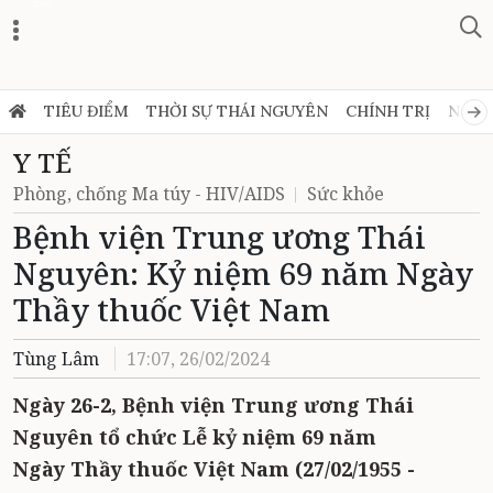
Zalo
TIÊU ĐIỂM
THỜI SỰ THÁI NGUYÊN
CHÍNH TRỊ
NGHỊ
Y TẾ
Phòng, chống Ma túy - HIV/AIDS
Sức khỏe
Bệnh viện Trung ương Thái
Nguyên: Kỷ niệm 69 năm Ngày
Thầy thuốc Việt Nam
Tùng Lâm
17:07, 26/02/2024
Ngày 26-2, Bệnh viện Trung ương Thái
Nguyên tổ chức Lễ kỷ niệm 69 năm
Ngày Thầy thuốc Việt Nam (27/02/1955 -