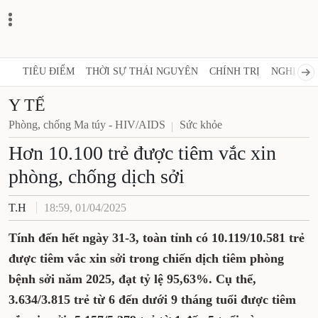
TIÊU ĐIỂM
THỜI SỰ THÁI NGUYÊN
CHÍNH TRỊ
NGHỊ QUY
Y TẾ
Phòng, chống Ma túy - HIV/AIDS
Sức khỏe
Hơn 10.100 trẻ được tiêm vắc xin
phòng, chống dịch sởi
T.H
18:59, 01/04/2025
Tính đến hết ngày 31-3, toàn tỉnh có 10.119/10.581 trẻ
được tiêm vắc xin sởi trong chiến dịch tiêm phòng
bệnh sởi năm 2025, đạt tỷ lệ 95,63%. Cụ thể,
3.634/3.815 trẻ từ 6 đến dưới 9 tháng tuổi được tiêm