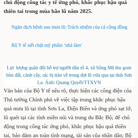
chủ động công tác y tế ứng phó, khắc phục hậu quả
thiên tai trong mùa bão lũ năm 2025.
Ngăn dịch bệnh sau mưa lũ: Trách nhiệm của cả cộng đồng
Bộ Y tế siết chặt mỹ phẩm ‘nhà làm’
Lực lượng quân đội hỗ trợ người dân tổ 4, xã Sông Mã thu gom
bùn đất, cành cây, rác bị tràn về trong đợt lũ vừa qua tại tỉnh Sơn
La. Ảnh: Quang Quyết/TTXVN
Văn bản của Bộ Y tế nêu rõ, thực hiện các công điện của
Thủ tướng Chính phủ về việc tập trung khắc phục hậu
quả mưa lũ tại tỉnh Sơn La, Điện Biên và ứng phó sạt lở,
lũ quét tại các tỉnh miền núi và trung du Bắc Bộ; để chủ
động trong công tác ứng phó, khắc phục hậu quả thiên
tai, bảo đảm an toàn tính mạng, tài sản của nhân dân; Bộ