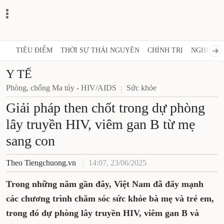
TIÊU ĐIỂM
THỜI SỰ THÁI NGUYÊN
CHÍNH TRỊ
NGHỊ QUY
Y TẾ
Phòng, chống Ma túy - HIV/AIDS
Sức khỏe
Giải pháp then chốt trong dự phòng
lây truyền HIV, viêm gan B từ mẹ
sang con
Theo Tiengchuong.vn
14:07, 23/06/2025
Trong những năm gần đây, Việt Nam đã đẩy mạnh
các chương trình chăm sóc sức khỏe bà mẹ và trẻ em,
trong đó dự phòng lây truyền HIV, viêm gan B và