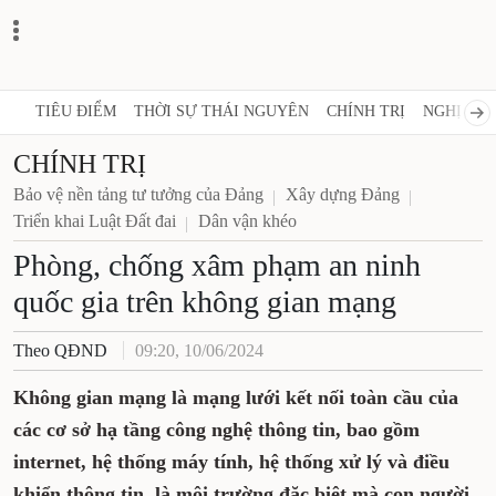
TIÊU ĐIỂM
THỜI SỰ THÁI NGUYÊN
CHÍNH TRỊ
NGHỊ QUY
CHÍNH TRỊ
Bảo vệ nền tảng tư tưởng của Đảng
Xây dựng Đảng
Triển khai Luật Đất đai
Dân vận khéo
Phòng, chống xâm phạm an ninh
quốc gia trên không gian mạng
Theo QĐND
09:20, 10/06/2024
Không gian mạng là mạng lưới kết nối toàn cầu của
các cơ sở hạ tầng công nghệ thông tin, bao gồm
internet, hệ thống máy tính, hệ thống xử lý và điều
khiển thông tin, là môi trường đặc biệt mà con người