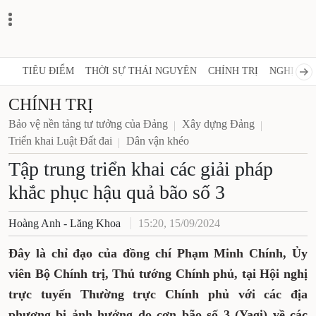
TIÊU ĐIỂM
THỜI SỰ THÁI NGUYÊN
CHÍNH TRỊ
NGHỊ QUY
CHÍNH TRỊ
Bảo vệ nền tảng tư tưởng của Đảng
Xây dựng Đảng
Triển khai Luật Đất đai
Dân vận khéo
Tập trung triển khai các giải pháp
khắc phục hậu quả bão số 3
Hoàng Anh - Lăng Khoa
15:20, 15/09/2024
Đây là chỉ đạo của đồng chí Phạm Minh Chính, Ủy
viên Bộ Chính trị, Thủ tướng Chính phủ, tại Hội nghị
trực tuyến Thường trực Chính phủ với các địa
phương bị ảnh hưởng do cơn bão số 3 (Yagi) về các