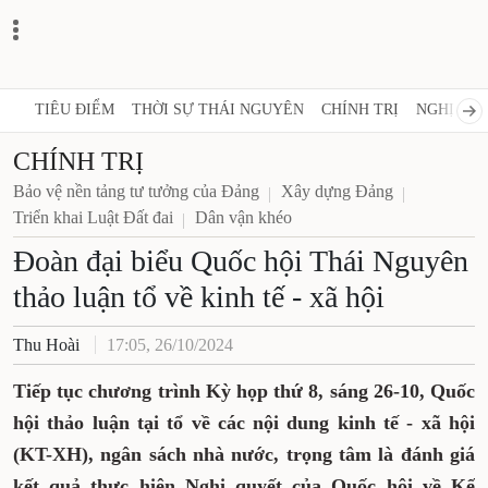
TIÊU ĐIỂM
THỜI SỰ THÁI NGUYÊN
CHÍNH TRỊ
NGHỊ QUY
CHÍNH TRỊ
Bảo vệ nền tảng tư tưởng của Đảng
Xây dựng Đảng
Triển khai Luật Đất đai
Dân vận khéo
Đoàn đại biểu Quốc hội Thái Nguyên
thảo luận tổ về kinh tế - xã hội
Thu Hoài
17:05, 26/10/2024
Tiếp tục chương trình Kỳ họp thứ 8, sáng 26-10, Quốc
hội thảo luận tại tổ về các nội dung kinh tế - xã hội
(KT-XH), ngân sách nhà nước, trọng tâm là đánh giá
kết quả thực hiện Nghị quyết của Quốc hội về Kế