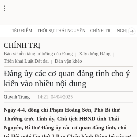
TIÊU ĐIỂM
THỜI SỰ THÁI NGUYÊN
CHÍNH TRỊ
NGHỊ QUY
CHÍNH TRỊ
Bảo vệ nền tảng tư tưởng của Đảng
Xây dựng Đảng
Triển khai Luật Đất đai
Dân vận khéo
Đảng ủy các cơ quan đảng tỉnh cho ý
kiến vào nhiều nội dung
Quỳnh Trang
14:21, 04/04/2025
Ngày 4-4, đồng chí Phạm Hoàng Sơn, Phó Bí thư
Thường trực Tỉnh ủy, Chủ tịch HĐND tỉnh Thái
Nguyên, Bí thư Đảng ủy các cơ quan đảng tỉnh, chủ
trì Hội nghị lần thứ 2 Ban Chấp hành Đảng bộ các cơ