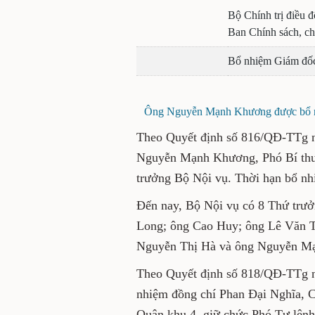
Bộ Chính trị điều 
Ban Chính sách, ch
Bổ nhiệm Giám đố
Ông Nguyễn Mạnh Khương được bổ nh
Theo Quyết định số 816/QĐ-TTg n
Nguyễn Mạnh Khương, Phó Bí thư 
trưởng Bộ Nội vụ. Thời hạn bổ nh
Đến nay, Bộ Nội vụ có 8 Thứ trư
Long; ông Cao Huy; ông Lê Văn 
Nguyễn Thị Hà và ông Nguyễn M
Theo Quyết định số 818/QĐ-TTg n
nhiệm đồng chí Phan Đại Nghĩa, C
Quân khu 4, giữ chức Phó Tư lện