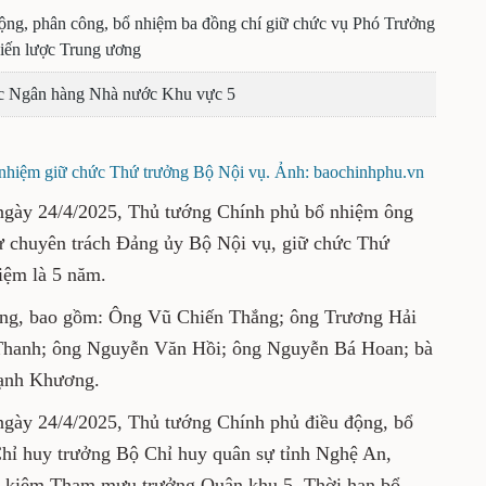
động, phân công, bổ nhiệm ba đồng chí giữ chức vụ Phó Trưởng
iến lược Trung ương
c Ngân hàng Nhà nước Khu vực 5
iệm giữ chức Thứ trưởng Bộ Nội vụ. Ảnh: baochinhphu.vn
gày 24/4/2025, Thủ tướng Chính phủ bổ nhiệm ông
chuyên trách Đảng ủy Bộ Nội vụ, giữ chức Thứ
iệm là 5 năm.
ởng, bao gồm: Ông Vũ Chiến Thắng; ông Trương Hải
Thanh; ông Nguyễn Văn Hồi; ông Nguyễn Bá Hoan; bà
ạnh Khương.
gày 24/4/2025, Thủ tướng Chính phủ điều động, bổ
hỉ huy trưởng Bộ Chỉ huy quân sự tỉnh Nghệ An,
h kiêm Tham mưu trưởng Quân khu 5. Thời hạn bổ