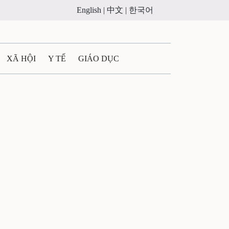
English |
中文 |
한국어
XÃ HỘI
Y TẾ
GIÁO DỤC
E MÁY
PHÁP LUẬT
 QUẢNG CÁO
ULTIMEDIA