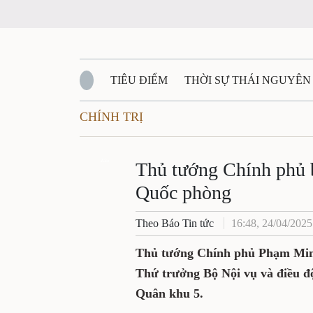
TIÊU ĐIỂM
THỜI SỰ THÁI NGUYÊN
CHÍNH TRỊ
QUỐC PHÒNG - AN NINH
BẠN ĐỌC
Đ
QUÊ HƯƠNG - ĐẤT NƯỚC
Zalo
QUỐC TẾ
Thủ tướng Chính phủ 
Quốc phòng
VĂN BẢN, CHÍNH SÁCH MỚI
VĂN NGH
Theo Báo Tin tức
16:48, 24/04/2025
Thủ tướng Chính phủ Phạm Minh
Thứ trưởng Bộ Nội vụ và điều 
Quân khu 5.