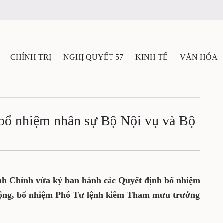
CHÍNH TRỊ
NGHỊ QUYẾT 57
KINH TẾ
VĂN HÓA
ẤT VÀ NGƯỜI THÁI NGUYÊN
GIAO THÔNG
Ô TÔ - X
TÀI NGUYÊN - MÔI TRƯỜNG
THỂ THAO
THÔNG TIN -
bổ nhiệm nhân sự Bộ Nội vụ và Bộ
Ệ THÁI NGUYÊN
VIDEO
CÁC ĐỀ ÁN TRỌNG TÂM
M
 Chính vừa ký ban hành các Quyết định bổ nhiệm
động, bổ nhiệm Phó Tư lệnh kiêm Tham mưu trưởng