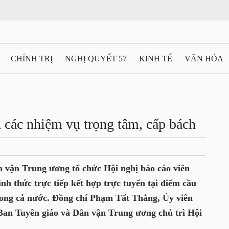
CHÍNH TRỊ
NGHỊ QUYẾT 57
KINH TẾ
VĂN HÓA
ẤT VÀ NGƯỜI THÁI NGUYÊN
GIAO THÔNG
Ô TÔ - X
TÀI NGUYÊN - MÔI TRƯỜNG
THỂ THAO
THÔNG TIN -
n các nhiệm vụ trọng tâm, cấp bách
Ệ THÁI NGUYÊN
VIDEO
CÁC ĐỀ ÁN TRỌNG TÂM
M
n vận Trung ương tổ chức Hội nghị báo cáo viên
nh thức trực tiếp kết hợp trực tuyến tại điểm cầu
trong cả nước. Đồng chí Phạm Tất Thắng, Ủy viên
an Tuyên giáo và Dân vận Trung ương chủ trì Hội