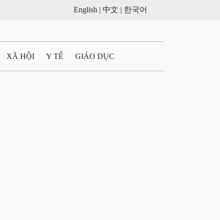
English |
中文 |
한국어
XÃ HỘI
Y TẾ
GIÁO DỤC
E MÁY
PHÁP LUẬT
 QUẢNG CÁO
ULTIMEDIA