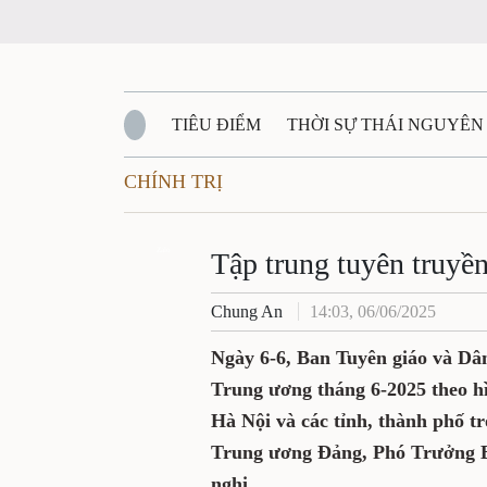
TIÊU ĐIỂM
THỜI SỰ THÁI NGUYÊN
CHÍNH TRỊ
QUỐC PHÒNG - AN NINH
BẠN ĐỌC
Đ
QUÊ HƯƠNG - ĐẤT NƯỚC
Zalo
QUỐC TẾ
Tập trung tuyên truyề
Chung An
14:03, 06/06/2025
VĂN BẢN, CHÍNH SÁCH MỚI
VĂN NGH
Ngày 6-6, Ban Tuyên giáo và Dâ
Trung ương tháng 6-2025 theo hì
Hà Nội và các tỉnh, thành phố 
Trung ương Đảng, Phó Trưởng B
nghị.