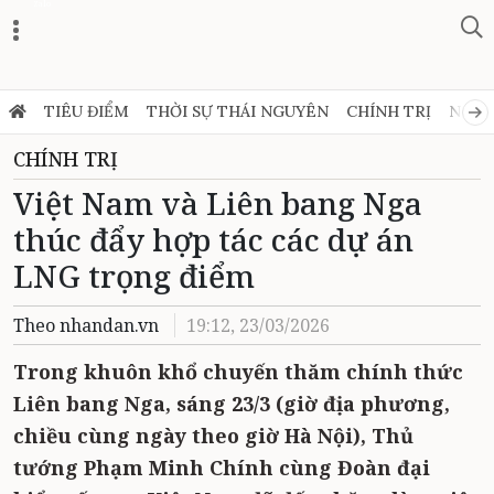
Zalo
TIÊU ĐIỂM
THỜI SỰ THÁI NGUYÊN
CHÍNH TRỊ
NGHỊ
CHÍNH TRỊ
Việt Nam và Liên bang Nga
thúc đẩy hợp tác các dự án
LNG trọng điểm
Theo nhandan.vn
19:12, 23/03/2026
Trong khuôn khổ chuyến thăm chính thức
Liên bang Nga, sáng 23/3 (giờ địa phương,
chiều cùng ngày theo giờ Hà Nội), Thủ
tướng Phạm Minh Chính cùng Đoàn đại