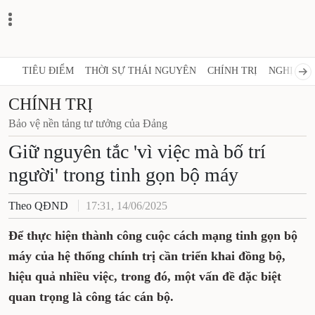
TIÊU ĐIỂM
THỜI SỰ THÁI NGUYÊN
CHÍNH TRỊ
NGHỊ QUY
CHÍNH TRỊ
Bảo vệ nền tảng tư tưởng của Đảng
Giữ nguyên tắc 'vì việc mà bố trí
người' trong tinh gọn bộ máy
Theo QĐND
17:31, 14/06/2025
Để thực hiện thành công cuộc cách mạng tinh gọn bộ
máy của hệ thống chính trị cần triển khai đồng bộ,
hiệu quả nhiều việc, trong đó, một vấn đề đặc biệt
quan trọng là công tác cán bộ.