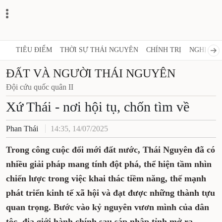
TIÊU ĐIỂM
THỜI SỰ THÁI NGUYÊN
CHÍNH TRỊ
NGHỊ QUY
ĐẤT VÀ NGƯỜI THÁI NGUYÊN
Đội cứu quốc quân II
Xứ Thái - nơi hội tụ, chốn tìm về
Phan Thái
14:35, 14/07/2025
Trong công cuộc đổi mới đất nước, Thái Nguyên đã có
nhiều giải pháp mang tính đột phá, thể hiện tầm nhìn
chiến lược trong việc khai thác tiềm năng, thế mạnh
phát triển kinh tế xã hội và đạt được những thành tựu
quan trọng. Bước vào kỷ nguyên vươn mình của dân
tộc, địa giới hành chính sau sáp nhập tỉnh mở ra