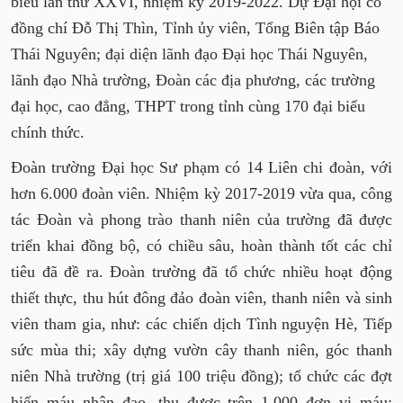
biểu lần thứ XXVI, nhiệm kỳ 2019-2022. Dự Đại hội có
đồng chí Đỗ Thị Thìn, Tỉnh ủy viên, Tổng Biên tập Báo
Thái Nguyên; đại diện lãnh đạo Đại học Thái Nguyên,
lãnh đạo Nhà trường, Đoàn các địa phương, các trường
đại học, cao đẳng, THPT trong tỉnh cùng 170 đại biểu
chính thức.
Đoàn trường Đại học Sư phạm có 14 Liên chi đoàn, với
hơn 6.000 đoàn viên. Nhiệm kỳ 2017-2019 vừa qua, công
tác Đoàn và phong trào thanh niên của trường đã được
triển khai đồng bộ, có chiều sâu, hoàn thành tốt các chỉ
tiêu đã đề ra. Đoàn trường đã tổ chức nhiều hoạt động
thiết thực, thu hút đông đảo đoàn viên, thanh niên và sinh
viên tham gia, như: các chiến dịch Tình nguyện Hè, Tiếp
sức mùa thi; xây dựng vườn cây thanh niên, góc thanh
niên Nhà trường (trị giá 100 triệu đồng); tổ chức các đợt
hiến máu nhân đạo, thu được trên 1.000 đơn vị máu;