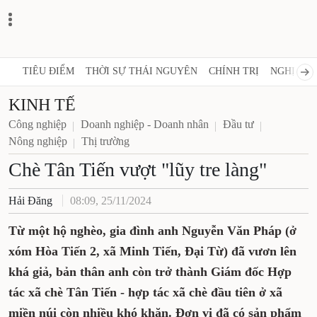
TIÊU ĐIỂM
THỜI SỰ THÁI NGUYÊN
CHÍNH TRỊ
NGHỊ QUY
KINH TẾ
Công nghiệp
Doanh nghiệp - Doanh nhân
Đầu tư
Nông nghiệp
Thị trường
Chè Tân Tiến vượt "lũy tre làng"
Hải Đăng
08:09, 25/11/2024
Từ một hộ nghèo, gia đình anh Nguyễn Văn Pháp (ở
xóm Hòa Tiến 2, xã Minh Tiến, Đại Từ) đã vươn lên
khá giả, bản thân anh còn trở thành Giám đốc Hợp
tác xã chè Tân Tiến - hợp tác xã chè đầu tiên ở xã
miền núi còn nhiều khó khăn. Đơn vị đã có sản phẩm