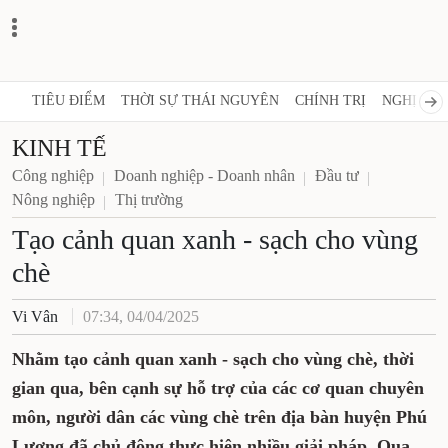
TIÊU ĐIỂM
THỜI SỰ THÁI NGUYÊN
CHÍNH TRỊ
NGHỊ QUY
KINH TẾ
Công nghiệp
Doanh nghiệp - Doanh nhân
Đầu tư
Nông nghiệp
Thị trường
Tạo cảnh quan xanh - sạch cho vùng
chè
Vi Vân
07:34, 04/04/2025
Nhằm tạo cảnh quan xanh - sạch cho vùng chè, thời
gian qua, bên cạnh sự hỗ trợ của các cơ quan
chuyên môn, người dân các vùng chè trên địa bàn
huyện Phú Lương đã chủ động thực hiện nhiều giải